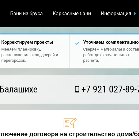
а
Бани из бруса
Каркасные бани
Информация
Корректируем проекты
Уточняем комплектацию
Меняем планировку,
Сверяем материалы и состав
расположение окон, дверей и
работ до окончательного
перегородок.
расчёта.
 Балашихе
+7 921 027-89-