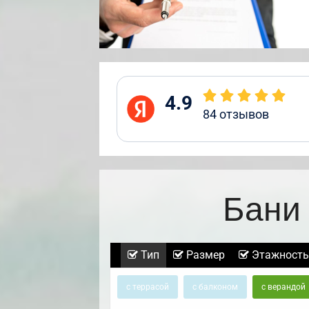
4.9
84
отзывов
Бани 
Тип
Размер
Этажность
с террасой
с балконом
с верандой