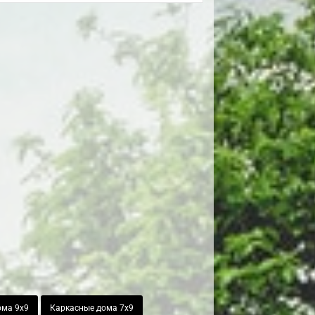
ома 9х9
Каркасные дома 7х9