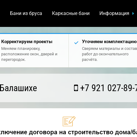
а
Бани из бруса
Каркасные бани
Информация
Корректируем проекты
Уточняем комплектацию
Меняем планировку,
Сверяем материалы и состав
расположение окон, дверей и
работ до окончательного
перегородок.
расчёта.
 Балашихе
+7 921 027-89-