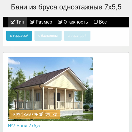
Бани из бруса одноэтажные 7х5,5
Тип
Размер
Этажность
Все
с террасой
с балконом
с верандой
БРУС КАМЕРНОЙ СУШКИ
№7 Баня 7х5,5