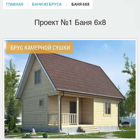
ГЛАВНАЯ
БАНИ ИЗ БРУСА
CURRENT:
БАНЯ 6Х8
Проект №1 Баня 6х8
БРУС КАМЕРНОЙ СУШКИ