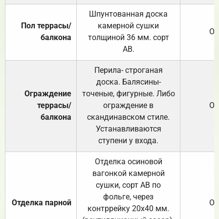
Шпунтованная доска
Пол террасы/
камерной сушки
От
балкона
толщиной 36 мм. сорт
АВ.
Перила- строганая
доска. Балясины-
Ограждение
точеные, фигурные. Либо
террасы/
ограждение в
От
балкона
скандинавском стиле.
Устанавливаются
ступени у входа.
Отделка осиновой
вагонкой камерной
сушки, сорт АВ по
фольге, через
Отделка парной
От
контррейку 20х40 мм.