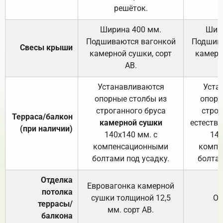
решёток.
Ширина 400 мм.
Шир
Подшиваются вагонкой
Подшива
Свесы крыши
камерной сушки, сорт
камерн
АВ.
Устанавливаются
Уста
опорные столбы из
опорн
строганного бруса
строг
Терраса/балкон
камерной сушки
естеств
(при наличии)
140х140 мм. с
140
компенсационными
компе
болтами под усадку.
болтам
Отделка
Евровагонка камерной
потолка
сушки толщиной 12,5
От
террасы/
мм. сорт АВ.
балкона