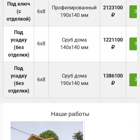
Под ключ
Профилированный
2123100
(с
6х8
За
190х140 мм
отделкой)
Под
усадку
Cруб дома
1221100
6х8
За
(без
140х140 мм
отделки)
Под
усадку
Cруб дома
1386100
6х8
За
(без
190х140 мм
отделки)
Наши работы