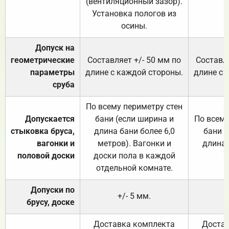
(вентиляционный зазор).
Установка пологов из
осины.
Допуск на
геометрические
Составляет +/- 50 мм по
Составля
параметры
длине с каждой стороны.
длине с 
сруба
По всему периметру стен
Допускается
бани (если ширина и
По всему
стыковка бруса,
длина бани более 6,0
бани (
вагонки и
метров). Вагонки и
длина 
половой доски
доски пола в каждой
отдельной комнате.
Допуски по
+/- 5 мм.
брусу, доске
Доставка комплекта
Достав