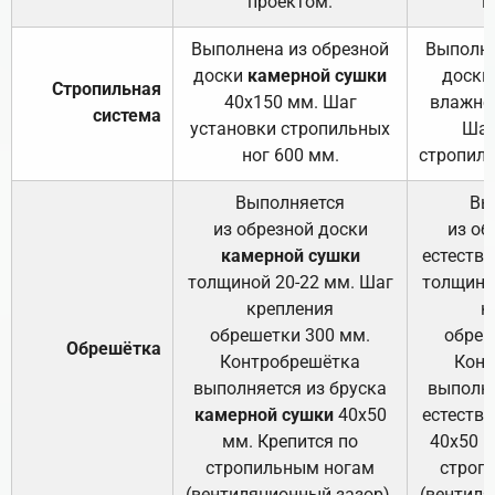
проектом.
п
Выполнена из обрезной
Выполне
доски
камерной сушки
доски
Стропильная
40х150 мм. Шаг
влажно
система
установки стропильных
Шаг
ног 600 мм.
стропиль
Выполняется
Вы
из обрезной доски
из об
камерной сушки
естеств
толщиной 20-22 мм. Шаг
толщино
крепления
к
обрешетки 300 мм.
обреш
Обрешётка
Контробрешётка
Конт
выполняется из бруска
выполня
камерной сушки
40х50
естеств
мм. Крепится по
40х50 м
стропильным ногам
строп
(вентиляционный зазор).
(вентиля