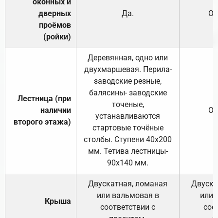
оконных и
дверных
Да.
От
проёмов
(ройки)
Деревянная, одно или
двухмаршевая. Перила-
заводские резные,
балясины- заводские
Лестница (при
точеные,
наличии
От
устанавливаются
второго этажа)
стартовые точёные
столбы. Ступени 40х200
мм. Тетива лестницы-
90х140 мм.
Двускатная, ломаная
Двуска
или вальмовая в
или 
Крыша
соответствии с
соо