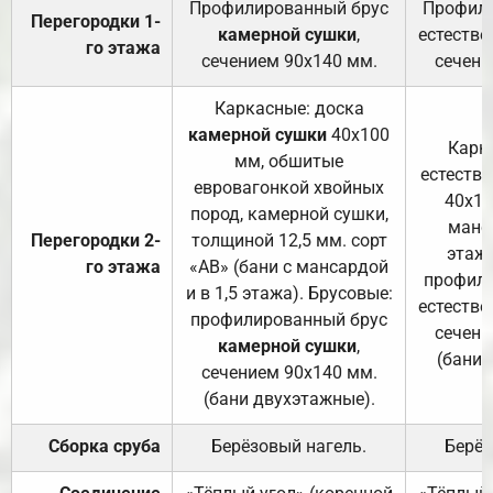
Профилированный брус
Профили
Перегородки 1-
камерной сушки
,
естестве
го этажа
сечением 90х140 мм.
сечени
Каркасные: доска
камерной сушки
40х100
Карк
мм, обшитые
естеств
евровагонкой хвойных
40х10
пород, камерной сушки,
манса
Перегородки 2-
толщиной 12,5 мм. сорт
этажа
го этажа
«АВ» (бани с мансардой
профили
и в 1,5 этажа). Брусовые:
естестве
профилированный брус
сечени
камерной сушки
,
(бани 
сечением 90х140 мм.
(бани двухэтажные).
Сборка сруба
Берёзовый нагель.
Берёз