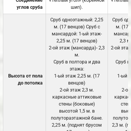
Соединение
«Тёплый угол» (коренной
«Тёплый 
углов сруба
шип).
Сруб одноэтажный: 2,25
Сруб од
м. (17 венцов) Сруб с
м. (17
мансардой: 1-ый этаж-
мансард
2,25 м. (17 венцов)
2,3 м
2-ой этаж (мансарда)- 2,3
2-ой этаж
м.
Сруб в полтора и два
Сруб в
этажа:
Высота от пола
1-ый этаж 2,25 м. (17
1-ый э
до потолка
венцов)
2-ой этаж 2,3 м.
2-ой
каркасные аттиковые
каркас
стены (боковые)
стен
высотой 1,5 м. в
высо
полутораэтажной бане.
полутор
2,25 м. (поднят брусом
2,3 м. (