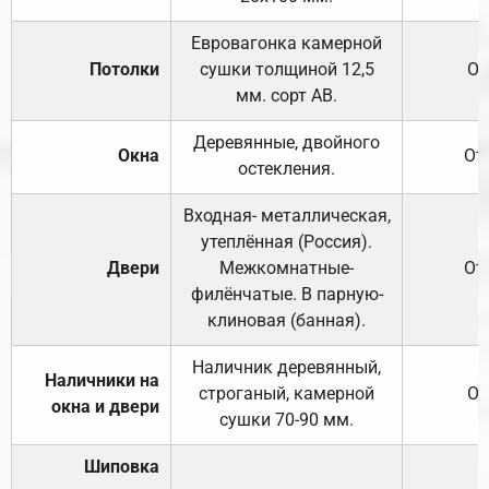
Евровагонка камерной
Потолки
сушки толщиной 12,5
От
мм. сорт АВ.
Деревянные, двойного
Окна
От
остекления.
Входная- металлическая,
утеплённая (Россия).
Двери
Межкомнатные-
От
филёнчатые. В парную-
клиновая (банная).
Наличник деревянный,
Наличники на
строганый, камерной
От
окна и двери
сушки 70-90 мм.
Шиповка