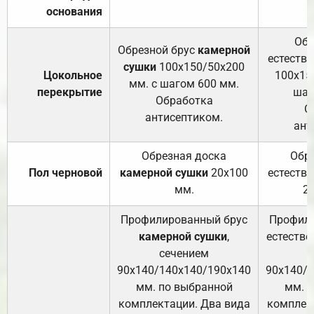
основания
Обр
Обрезной брус
камерной
естеств
сушки
100х150/50х200
Цокольное
100х15
мм. с шагом 600 мм.
перекрытие
шаг
Обработка
О
антисептиком.
ант
Обрезная доска
Обр
Пол черновой
камерной сушки
20х100
естеств
мм.
2
Профилированный брус
Профили
камерной сушки
,
естестве
сечением
с
90х140/140х140/190х140
90х140/
мм. по выбранной
мм. 
комплектации. Два вида
комплек