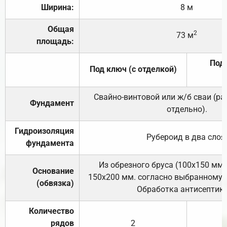
Ширина:
8 м
Общая
2
73 м
площадь:
Под 
Под ключ (с отделкой)
Свайно-винтовой или ж/б сваи (р
Фундамент
отдельно).
Гидроизоляция
Рубероид в два слоя
фундамента
Из обрезного бруса (100х150 мм.
Основание
150х200 мм. согласно выбранному с
(обвязка)
Обработка антисептик
Количество
рядов
2