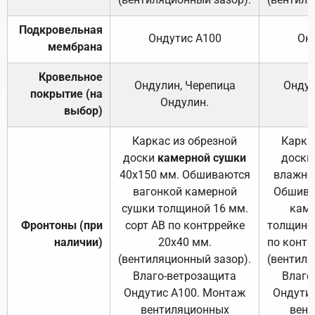
Подкровельная
Ондутис А100
Он
мембрана
Кровельное
Ондулин, Черепица
Ондул
покрытие (на
Ондулин.
выбор)
Каркас из обрезной
Карка
доски
камерной сушки
доски
40х150 мм. Обшиваются
влажно
вагонкой камерной
Обшива
сушки толщиной 16 мм.
каме
Фронтоны (при
сорт АВ по контррейке
толщиной
наличии)
20х40 мм.
по контр
(вентиляционный зазор).
(вентиля
Влаго-ветрозащита
Влаго
Ондутис А100. Монтаж
Ондути
вентиляционных
вент