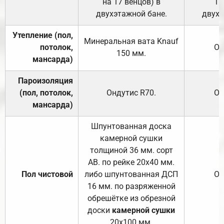
на 17 венцов) в
17
двухэтажной бане.
двухэ
Утепление (пол,
Минеральная вата
Knauf
потолок,
От
150
мм.
мансарда)
Пароизоляция
(пол, потолок,
Ондутис
R70
.
От
мансарда)
Шпунтованная доска
камерной сушки
толщиной 36 мм. сорт
АВ. по рейке 20х40 мм.
Пол чистовой
либо шпунтованная ДСП
От
16 мм. по разряженной
обрешётке из обрезной
доски
камерной сушки
20х100 мм.