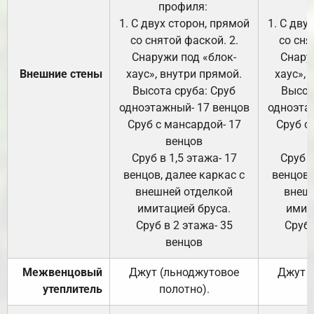
профиля:
п
1. С двух сторон, прямой
1. С дву
со снятой фаской. 2.
со сня
Снаружи под «блок-
Снару
Внешние стены
хаус», внутри прямой.
хаус», 
Высота сруба: Сруб
Высот
одноэтажный- 17 венцов
одноэта
Сруб с мансардой- 17
Сруб с
венцов
Сруб в 1,5 этажа- 17
Сруб в
венцов, далее каркас с
венцов,
внешней отделкой
внеш
имитацией бруса.
имит
Сруб в 2 этажа- 35
Сруб 
венцов
Межвенцовый
Джут (льноджутовое
Джут 
утеплитель
полотно).
п