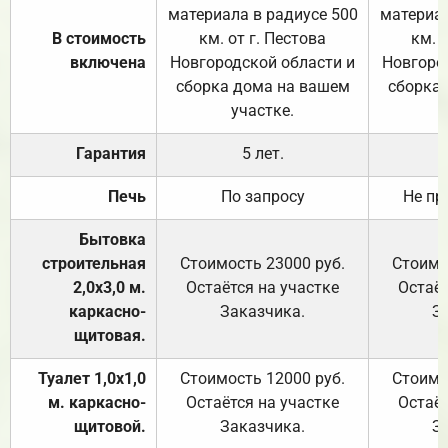
материала в радиусе 500
материал
В стоимость
км. от г. Пестова
км. 
включена
Новгородской области и
Новгоро
сборка дома на вашем
сборка
участке.
Гарантия
5 лет.
Печь
По запросу
Не пр
Бытовка
строительная
Стоимость 23000 руб.
Стоимо
2,0х3,0 м.
Остаётся на участке
Остаёт
каркасно-
Заказчика.
З
щитовая.
Туалет 1,0х1,0
Стоимость 12000 руб.
Стоимо
м. каркасно-
Остаётся на участке
Остаёт
щитовой.
Заказчика.
З