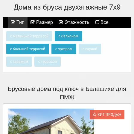
Дома из бруса двухэтажные 7х9
Тип
Размер
Этажность
Все
с маленькой террасой
с балконом
с большой террасой
с эркером
с сауной
с гаражом
с террасой
Брусовые дома под ключ в Балашихе для
ПМЖ
ХИТ ПРОДАЖ