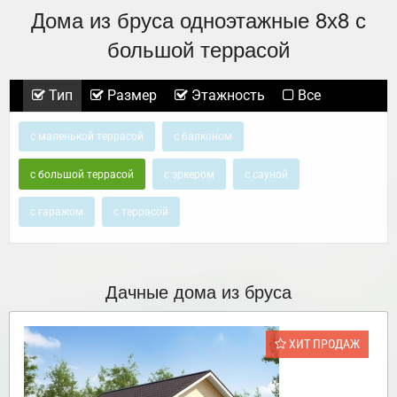
Дома из бруса одноэтажные 8х8 с
большой террасой
Тип
Размер
Этажность
Все
с маленькой террасой
с балконом
с большой террасой
с эркером
с сауной
с гаражом
с террасой
Дачные дома из бруса
ХИТ ПРОДАЖ