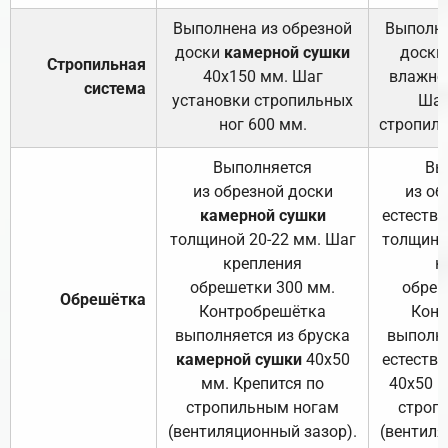
Выполнена из обрезной
Выполне
доски
камерной сушки
доски
Стропильная
40х150 мм. Шаг
влажно
система
установки стропильных
Шаг
ног 600 мм.
стропиль
Выполняется
Вы
из обрезной доски
из об
камерной сушки
естеств
толщиной 20-22 мм. Шаг
толщино
крепления
к
обрешетки 300 мм.
обреш
Обрешётка
Контробрешётка
Конт
выполняется из бруска
выполня
камерной сушки
40х50
естеств
мм. Крепится по
40х50 м
стропильным ногам
строп
(вентиляционный зазор).
(вентиля