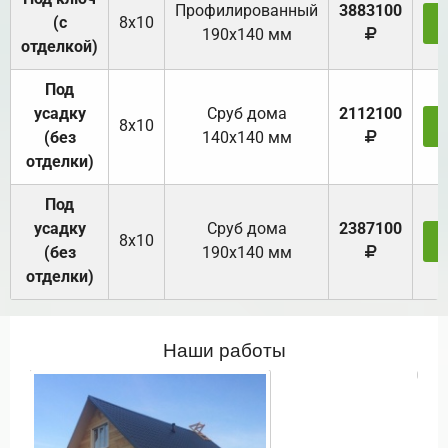
Профилированный
3883100
(с
8х10
З
190х140 мм
отделкой)
Под
усадку
Cруб дома
2112100
8х10
З
(без
140х140 мм
отделки)
Под
усадку
Cруб дома
2387100
8х10
З
(без
190х140 мм
отделки)
Наши работы