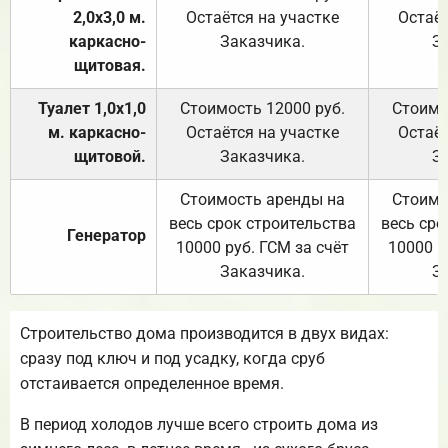
2,0х3,0 м.
Остаётся на участке
Остаёт
каркасно-
Заказчика.
З
щитовая.
Туалет 1,0х1,0
Стоимость 12000 руб.
Стоимо
м. каркасно-
Остаётся на участке
Остаёт
щитовой.
Заказчика.
З
Стоимость аренды на
Стоимо
весь срок строительства
весь сро
Генератор
10000 руб. ГСМ за счёт
10000 р
Заказчика.
З
Строительство дома производится в двух видах:
сразу под ключ и под усадку, когда сруб
отстаивается определенное время.
В период холодов лучше всего строить дома из