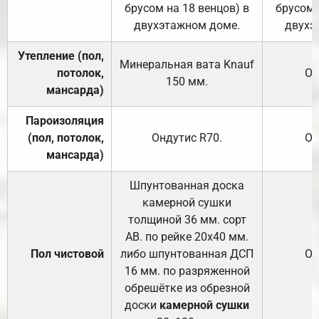
брусом на 18 венцов) в
брусом 
двухэтажном доме.
двухэ
Утепление (пол,
Минеральная вата
Knauf
потолок,
От
150
мм.
мансарда)
Пароизоляция
(пол, потолок,
Ондутис
R70
.
От
мансарда)
Шпунтованная доска
камерной сушки
толщиной 36 мм. сорт
АВ. по рейке 20х40 мм.
Пол чистовой
либо шпунтованная ДСП
От
16 мм. по разряженной
обрешётке из обрезной
доски
камерной сушки