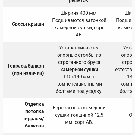
решёток.
Ширина 400 мм.
Шир
Подшиваются вагонкой
Подшива
Свесы крыши
камерной сушки, сорт
камерн
АВ.
Устанавливаются
Уста
опорные столбы из
опорн
строганного бруса
строг
Терраса/балкон
камерной сушки
естеств
(при наличии)
140х140 мм. с
140
компенсационными
компе
болтами под усадку.
болтам
Отделка
Евровагонка камерной
потолка
сушки толщиной 12,5
От
террасы/
мм. сорт АВ.
балкона