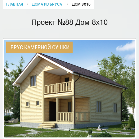
ГЛАВНАЯ
ДОМА ИЗ БРУСА
CURRENT:
ДОМ 8Х10
Проект №88 Дом 8х10
БРУС КАМЕРНОЙ СУШКИ