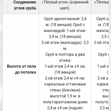
Соединение
«Тёплый угол» (коренной
«Тёплый 
углов сруба
шип).
Сруб одноэтажный: 2,4
Сруб од
м. (18 венцов) Сруб с
м. (18
мансардой: 1-ый этаж-
мансард
2,4 м. (18 венцов)
2,5 м
2-ой этаж (мансарда)- 2,3
2-ой этаж
м.
Сруб в полтора и два
Сруб в
этажа:
Высота от пола
1-ый этаж 2,4 м ±4 см.
1-ый эт
до потолка
(18 венцов)
(1
2-ой этаж 2,4 м ±4 см.
2-ой эт
каркасные аттиковые
каркас
стены (боковые)
стен
высотой 1,5 м. в
высо
полутораэтажном доме
полутор
2,4 м ±4 см (поднят
2,5 м 