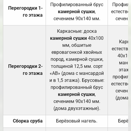
Профилированный брус
Профили
Перегородки 1-
камерной сушки
,
естестве
го этажа
сечением 90х140 мм.
сечени
Каркасные: доска
камерной сушки
40х100
Карк
мм, обшитые
естеств
евровагонкой хвойных
40х10
пород, камерной сушки,
манса
Перегородки 2-
толщиной 12,5 мм. сорт
этажа
го этажа
«АВ» (дома с мансардой
профили
и в 1,5 этажа). Брусовые:
естестве
профилированный брус
сечени
камерной сушки
,
(дома 
сечением 90х140 мм.
(дома двухэтажные).
Сборка сруба
Берёзовый нагель.
Берёз