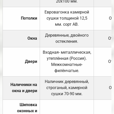
20х100 мм.
Евровагонка камерной
Потолки
сушки толщиной 12,5
От
мм. сорт АВ.
Деревянные, двойного
Окна
От
остекления.
Входная- металлическая,
утеплённая (Россия).
Двери
От
Межкомнатные-
филёнчатые.
Наличник деревянный,
Наличники на
строганый, камерной
От
окна и двери
сушки 70-90 мм.
Шиповка
оконных и