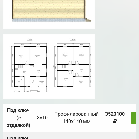
Под ключ
Профилированный
3520100
(с
8х10
З
140х140 мм
отделкой)
Под ключ