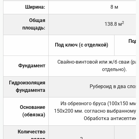
Ширина:
8 м
Общая
2
138.8 м
площадь:
Под 
Под ключ (с отделкой)
Свайно-винтовой или ж/б сваи (р
Фундамент
отдельно).
Гидроизоляция
Рубероид в два слоя
фундамента
Из обрезного бруса (100х150 мм.
Основание
150х200 мм. согласно выбранному с
(обвязка)
Обработка антисептик
Количество