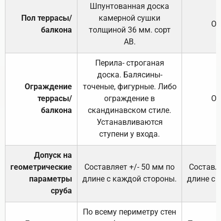
Шпунтованная доска
Пол террасы/
камерной сушки
От
балкона
толщиной 36 мм. сорт
АВ.
Перила- строганая
доска. Балясины-
Ограждение
точеные, фигурные. Либо
террасы/
ограждение в
От
балкона
скандинавском стиле.
Устанавливаются
ступени у входа.
Допуск на
геометрические
Составляет +/- 50 мм по
Составля
параметры
длине с каждой стороны.
длине с 
сруба
По всему периметру стен