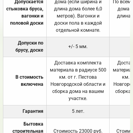
Допускается
дома (если ширина и
По всему
стыковка бруса,
длина дома более 6,0
дома (
вагонки и
метров). Вагонки и
длина 
половой доски
доски пола в каждой
отдельной комнате.
Допуски по
+/- 5 мм.
брусу, доске
Доставка комплекта
Достав
материала в радиусе 500
материал
В стоимость
км. от г. Пестова
км. 
включена
Новгородской области и
Новгоро
сборка дома на вашем
сборка
участке.
Гарантия
5 лет.
Бытовка
строительная
Стоимость 23000 руб.
Стоимо