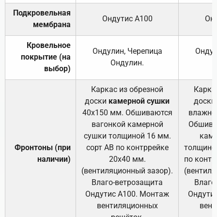
Подкровельная
Ондутис А100
Он
мембрана
Кровельное
Ондулин, Черепица
Ондул
покрытие (на
Ондулин.
выбор)
Каркас из обрезной
Карка
доски
камерной сушки
доски
40х150 мм. Обшиваются
влажно
вагонкой камерной
Обшива
сушки толщиной 16 мм.
каме
Фронтоны (при
сорт АВ по контррейке
толщиной
наличии)
20х40 мм.
по контр
(вентиляционный зазор).
(вентиля
Влаго-ветрозащита
Влаго
Ондутис А100. Монтаж
Ондути
вентиляционных
вент