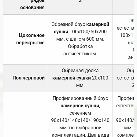
рядов
2
основания
Обр
Обрезной брус
камерной
естеств
сушки
100х150/50х200
Цокольное
100х15
мм. с шагом 600 мм.
перекрытие
шаг
Обработка
О
антисептиком.
ант
Обрезная доска
Обр
Пол черновой
камерной сушки
20х100
естеств
мм.
2
Профилированный брус
Профили
камерной сушки
,
естестве
сечением
с
90х140/140х140/190х140
90х140/
мм. по выбранной
мм. 
комплектации. Два вида
комплек