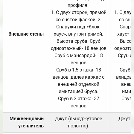
профиля:
п
1. С двух сторон, прямой
1. С дву
со снятой фаской. 2.
со сня
Снаружи под «блок-
Снару
Внешние стены
хаус», внутри прямой.
хаус», 
Высота сруба: Сруб
Высот
одноэтажный- 18 венцов
одноэта
Сруб с мансардой- 18
Сруб с
венцов
Сруб в 1,5 этажа- 18
Сруб в
венцов, далее каркас с
венцов,
внешней отделкой
внеш
имитацией бруса.
имит
Сруб в 2 этажа- 37
Сруб 
венцов
Межвенцовый
Джут (льноджутовое
Джут 
утеплитель
полотно).
п