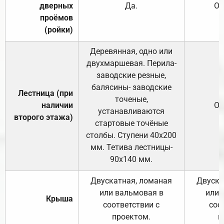
дверных
Да.
От
проёмов
(ройки)
Деревянная, одно или
двухмаршевая. Перила-
заводские резные,
балясины- заводские
Лестница (при
точеные,
наличии
От
устанавливаются
второго этажа)
стартовые точёные
столбы. Ступени 40х200
мм. Тетива лестницы-
90х140 мм.
Двускатная, ломаная
Двуска
или вальмовая в
или 
Крыша
соответствии с
соо
проектом.
п