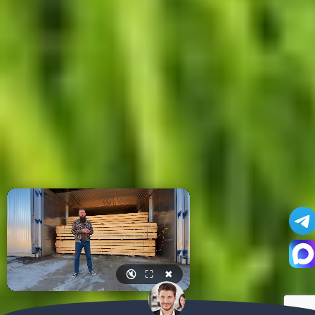
🔇
⛶
✖