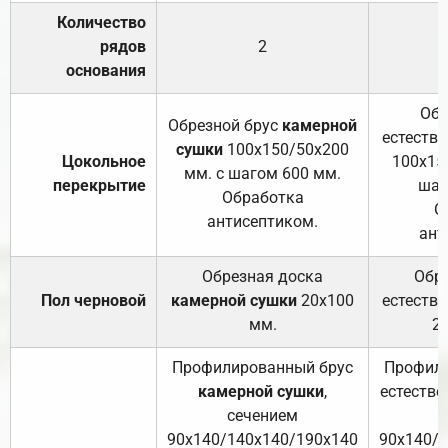
Количество
рядов
2
основания
Обр
Обрезной брус
камерной
естеств
сушки
100х150/50х200
Цокольное
100х15
мм. с шагом 600 мм.
перекрытие
шаг
Обработка
О
антисептиком.
ант
Обрезная доска
Обр
Пол черновой
камерной сушки
20х100
естеств
мм.
2
Профилированный брус
Профили
камерной сушки
,
естестве
сечением
с
90х140/140х140/190х140
90х140/