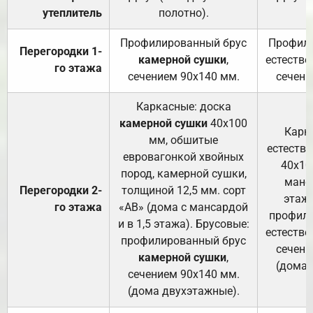
утеплитель
полотно).
п
Профилированный брус
Профили
Перегородки 1-
камерной сушки
,
естестве
го этажа
сечением 90х140 мм.
сечени
Каркасные: доска
камерной сушки
40х100
Карк
мм, обшитые
естеств
евровагонкой хвойных
40х10
пород, камерной сушки,
манса
Перегородки 2-
толщиной 12,5 мм. сорт
этажа
го этажа
«АВ» (дома с мансардой
профили
и в 1,5 этажа). Брусовые:
естестве
профилированный брус
сечени
камерной сушки
,
(дома 
сечением 90х140 мм.
(дома двухэтажные).