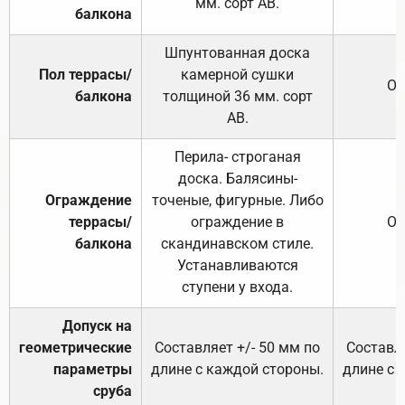
мм. сорт АВ.
балкона
Шпунтованная доска
Пол террасы/
камерной сушки
От
балкона
толщиной 36 мм. сорт
АВ.
Перила- строганая
доска. Балясины-
Ограждение
точеные, фигурные. Либо
террасы/
ограждение в
От
балкона
скандинавском стиле.
Устанавливаются
ступени у входа.
Допуск на
геометрические
Составляет +/- 50 мм по
Составля
параметры
длине с каждой стороны.
длине с 
сруба