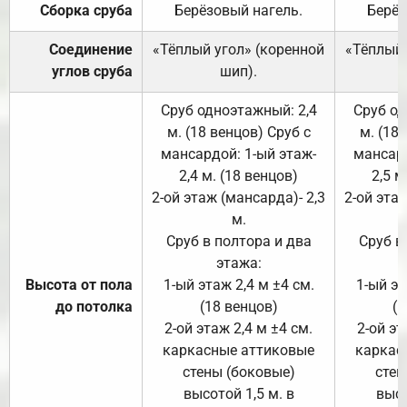
Сборка сруба
Берёзовый нагель.
Берёз
Соединение
«Тёплый угол» (коренной
«Тёплый 
углов сруба
шип).
Сруб одноэтажный: 2,4
Сруб од
м. (18 венцов) Сруб с
м. (18
мансардой: 1-ый этаж-
мансард
2,4 м. (18 венцов)
2,5 м
2-ой этаж (мансарда)- 2,3
2-ой этаж
м.
Сруб в полтора и два
Сруб в
этажа:
Высота от пола
1-ый этаж 2,4 м ±4 см.
1-ый эт
до потолка
(18 венцов)
(1
2-ой этаж 2,4 м ±4 см.
2-ой эт
каркасные аттиковые
каркас
стены (боковые)
стен
высотой 1,5 м. в
высо