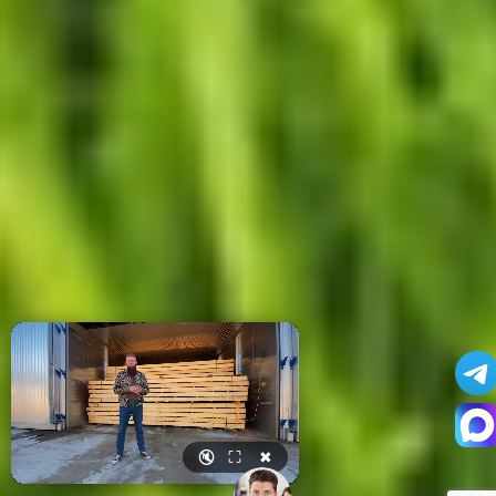
🔇
⛶
✖