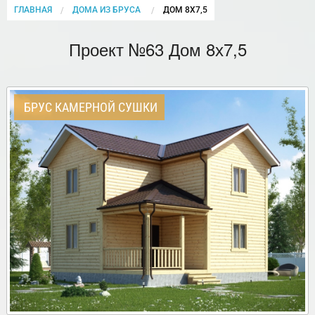
ГЛАВНАЯ
ДОМА ИЗ БРУСА
CURRENT:
ДОМ 8Х7,5
Проект №63 Дом 8х7,5
БРУС КАМЕРНОЙ СУШКИ