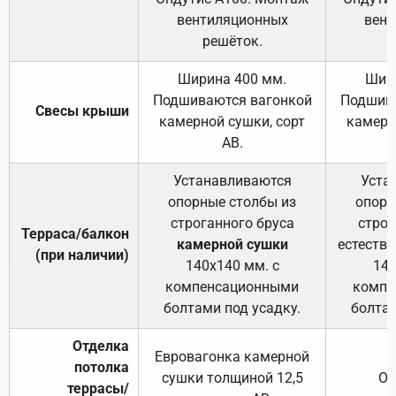
вентиляционных
вент
решёток.
Ширина 400 мм.
Шир
Подшиваются вагонкой
Подшива
Свесы крыши
камерной сушки, сорт
камерн
АВ.
Устанавливаются
Уста
опорные столбы из
опорн
строганного бруса
строг
Терраса/балкон
камерной сушки
естеств
(при наличии)
140х140 мм. с
140
компенсационными
компе
болтами под усадку.
болтам
Отделка
Евровагонка камерной
потолка
сушки толщиной 12,5
От
террасы/