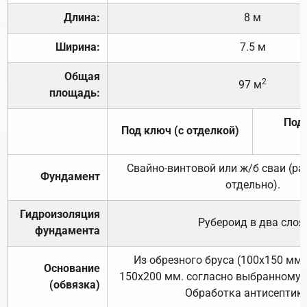
Длина:
8 м
Ширина:
7.5 м
Общая
2
97 м
площадь:
Под 
Под ключ (с отделкой)
Свайно-винтовой или ж/б сваи (р
Фундамент
отдельно).
Гидроизоляция
Рубероид в два слоя
фундамента
Из обрезного бруса (100х150 мм.
Основание
150х200 мм. согласно выбранному с
(обвязка)
Обработка антисептик