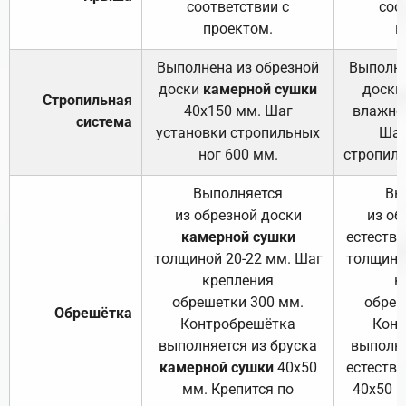
соответствии с
соо
проектом.
п
Выполнена из обрезной
Выполне
доски
камерной сушки
доски
Стропильная
40х150 мм. Шаг
влажно
система
установки стропильных
Шаг
ног 600 мм.
стропиль
Выполняется
Вы
из обрезной доски
из об
камерной сушки
естеств
толщиной 20-22 мм. Шаг
толщино
крепления
к
обрешетки 300 мм.
обреш
Обрешётка
Контробрешётка
Конт
выполняется из бруска
выполня
камерной сушки
40х50
естеств
мм. Крепится по
40х50 м