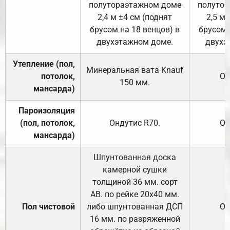
полутораэтажном доме
полутор
2,4 м ±4 см (поднят
2,5 м 
брусом на 18 венцов) в
брусом 
двухэтажном доме.
двухэ
Утепление (пол,
Минеральная вата
Knauf
потолок,
От
150
мм.
мансарда)
Пароизоляция
(пол, потолок,
Ондутис
R70
.
От
мансарда)
Шпунтованная доска
камерной сушки
толщиной 36 мм. сорт
АВ. по рейке 20х40 мм.
Пол чистовой
либо шпунтованная ДСП
От
16 мм. по разряженной