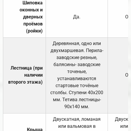
Шиповка
оконных и
дверных
Да.
От
проёмов
(ройки)
Деревянная, одно или
двухмаршевая. Перила-
заводские резные,
балясины- заводские
Лестница (при
точеные,
наличии
От
устанавливаются
второго этажа)
стартовые точёные
столбы. Ступени 40х200
мм. Тетива лестницы-
90х140 мм.
Двускатная, ломаная
Двуска
или вальмовая в
или 
Крыша