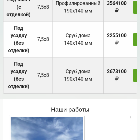
Профилированный
3564100
(с
7,5х8
190х140 мм
отделкой)
Под
усадку
Cруб дома
2255100
7,5х8
(без
140х140 мм
отделки)
Под
усадку
Cруб дома
2673100
7,5х8
(без
190х140 мм
отделки)
Наши работы