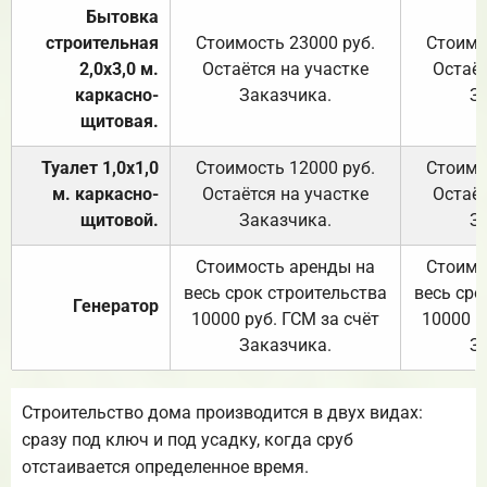
Бытовка
строительная
Стоимость 23000 руб.
Стоимо
2,0х3,0 м.
Остаётся на участке
Остаёт
каркасно-
Заказчика.
З
щитовая.
Туалет 1,0х1,0
Стоимость 12000 руб.
Стоимо
м. каркасно-
Остаётся на участке
Остаёт
щитовой.
Заказчика.
З
Стоимость аренды на
Стоимо
весь срок строительства
весь сро
Генератор
10000 руб. ГСМ за счёт
10000 р
Заказчика.
З
Строительство дома производится в двух видах:
сразу под ключ и под усадку, когда сруб
отстаивается определенное время.