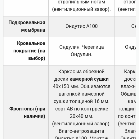
стропильным ногам
строп
(вентиляционный зазор).
(вентиля
Подкровельная
Ондутис А100
Он
мембрана
Кровельное
Ондулин, Черепица
Ондул
покрытие (на
Ондулин.
выбор)
Каркас из обрезной
Карка
доски
камерной сушки
доски
40х150 мм. Обшиваются
влажно
вагонкой камерной
Обшива
сушки толщиной 16 мм.
каме
Фронтоны (при
сорт АВ по контррейке
толщиной
наличии)
20х40 мм.
по контр
(вентиляционный зазор).
(вентиля
Влаго-ветрозащита
Влаго
Ондутис А100. Монтаж
Ондути