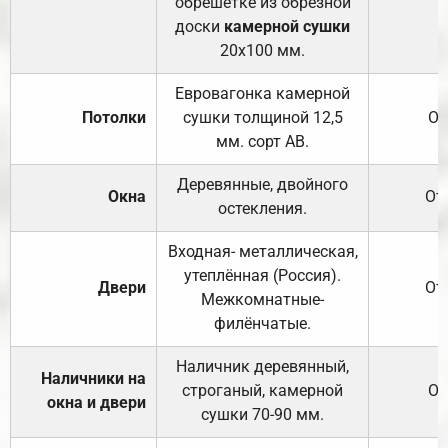
обрешётке из обрезной
доски
камерной сушки
20х100 мм.
Евровагонка камерной
Потолки
сушки толщиной 12,5
От
мм. сорт АВ.
Деревянные, двойного
Окна
От
остекления.
Входная- металлическая,
утеплённая (Россия).
Двери
От
Межкомнатные-
филёнчатые.
Наличник деревянный,
Наличники на
строганый, камерной
От
окна и двери
сушки 70-90 мм.