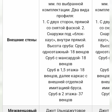
мм. по выбранной
мм. 
комплектации. Два вида
комплек
профиля:
п
1. С двух сторон, прямой
1. С дву
со снятой фаской. 2.
со сня
Снаружи под «блок-
Снару
Внешние стены
хаус», внутри прямой.
хаус», 
Высота сруба: Сруб
Высот
одноэтажный- 18 венцов
одноэта
Сруб с мансардой- 18
Сруб с
венцов
Сруб в 1,5 этажа- 18
Сруб в
венцов, далее каркас с
венцов,
внешней отделкой
внеш
имитацией бруса.
имит
Сруб в 2 этажа- 37
Сруб 
венцов
Межвенцовый
Джут (льноджутовое
Джут 