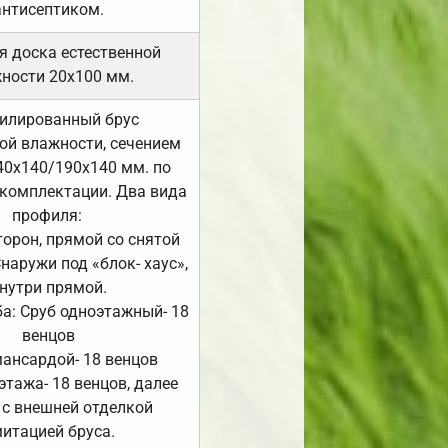
антисептиком.
я доска естественной
ности 20х100 мм.
илированный брус
ой влажности, сечением
40х140/190х140 мм. по
комплектации. Два вида
профиля:
сторон, прямой со снятой
Снаружи под «блок- хаус»,
нутри прямой.
а: Сруб одноэтажный- 18
венцов
мансардой- 18 венцов
 этажа- 18 венцов, далее
 с внешней отделкой
итацией бруса.