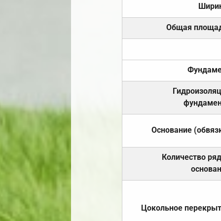
Шири
Общая площа
Фундаме
Гидроизоля
фундамен
Основание (обвяз
Количество ря
основа
Цокольное перекры