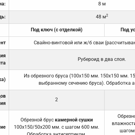
на:
8 м
2
дь:
48 м
Под ключ (с отделкой)
Под у
нт
Свайно-винтовой или ж/б сваи (рассчитыва
ция
Рубероид в два слоя.
та
Из обрезного бруса (100х150 мм. 150х150 мм. 1
ка)
выбранному сечению бруса). Обработка а
дов
2
ния
Обрезно
Обрезной брус
камерной сушки
влажности
тие
100х150/50х200 мм. с шагом 600 мм.
шагом
Обработка антисептиком.