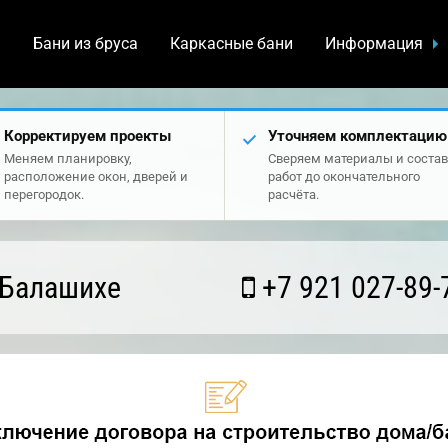
а
Бани из бруса
Каркасные бани
Информация
Корректируем проекты
Уточняем комплектацию
Меняем планировку,
Сверяем материалы и состав
расположение окон, дверей и
работ до окончательного
перегородок.
расчёта.
 Балашихе
+7 921 027-89-