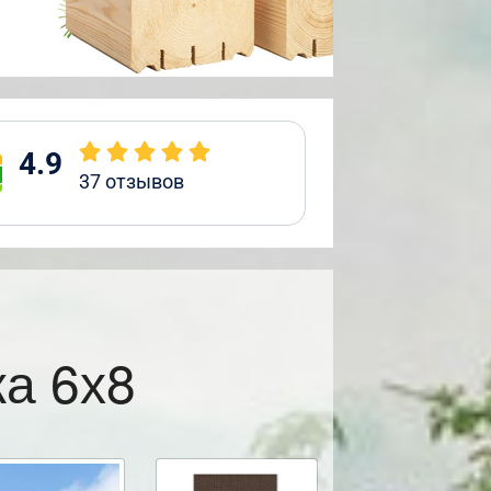
4.9
37
отзывов
а 6х8