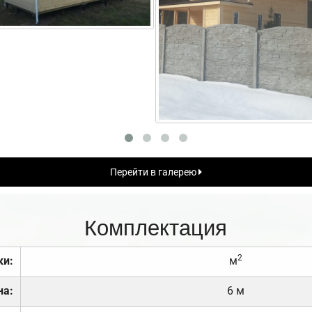
Перейти в галерею
Комплектация
2
ки:
м
на:
6 м