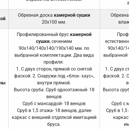
Обрезная доска
камерной сушки
Обрезна
вой
20х100 мм.
влаж
Профилированный брус
камерной
Проф
сушки
, сечением
естественн
90х140/140х140/190х140 мм. по
90х140/1
выбранной комплектации. Два вида
выбранной 
профиля:
1. С двух сторон, прямой со снятой
1. С двух 
фаской. 2. Снаружи под «блок- хаус»,
фаской. 2. 
ены
внутри прямой.
в
Высота сруба: Сруб одноэтажный- 18
Высота сруб
венцов
Сруб с мансардой- 18 венцов
Сруб с 
Сруб в 1,5 этажа- 18 венцов, далее
Сруб в 1,5
каркас с внешней отделкой имитацией
каркас
бруса.
им