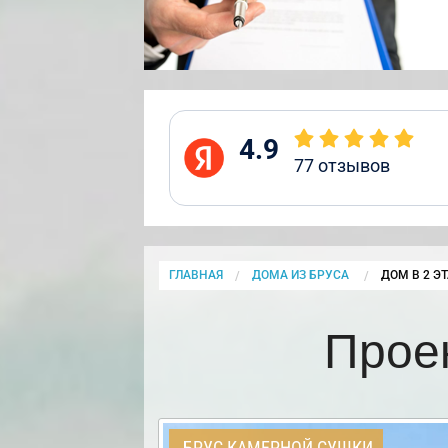
4.9
77
отзывов
ГЛАВНАЯ
ДОМА ИЗ БРУСА
CURRENT:
ДОМ В 2 Э
Прое
БРУС КАМЕРНОЙ СУШКИ