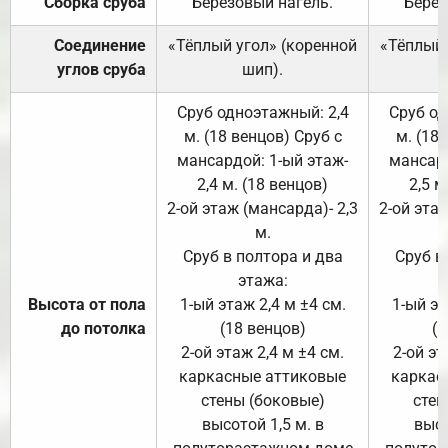
Сборка сруба
Берёзовый нагель.
Берёз
Соединение
«Тёплый угол» (коренной
«Тёплый 
углов сруба
шип).
Сруб одноэтажный: 2,4
Сруб од
м. (18 венцов) Сруб с
м. (18
мансардой: 1-ый этаж-
мансард
2,4 м. (18 венцов)
2,5 м
2-ой этаж (мансарда)- 2,3
2-ой этаж
м.
Сруб в полтора и два
Сруб в
этажа:
Высота от пола
1-ый этаж 2,4 м ±4 см.
1-ый эт
до потолка
(18 венцов)
(1
2-ой этаж 2,4 м ±4 см.
2-ой эт
каркасные аттиковые
каркас
стены (боковые)
стен
высотой 1,5 м. в
высо