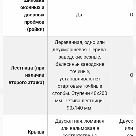
Шиповка
оконных и
дверных
Да.
От
проёмов
(ройки)
Деревянная, одно или
двухмаршевая. Перила-
заводские резные,
балясины- заводские
Лестница (при
точеные,
наличии
От
устанавливаются
второго этажа)
стартовые точёные
столбы. Ступени 40х200
мм. Тетива лестницы-
90х140 мм.
Двускатная, ломаная
Двуска
или вальмовая в
или 
Крыша
соответствии с
соо