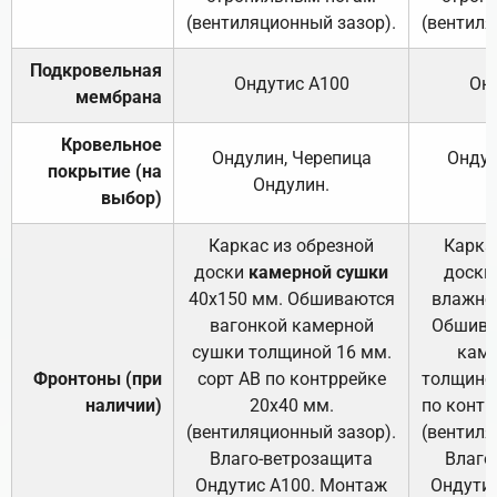
(вентиляционный зазор).
(вентиля
Подкровельная
Ондутис А100
Он
мембрана
Кровельное
Ондулин, Черепица
Ондул
покрытие (на
Ондулин.
выбор)
Каркас из обрезной
Карка
доски
камерной сушки
доски
40х150 мм. Обшиваются
влажно
вагонкой камерной
Обшива
сушки толщиной 16 мм.
каме
Фронтоны (при
сорт АВ по контррейке
толщиной
наличии)
20х40 мм.
по контр
(вентиляционный зазор).
(вентиля
Влаго-ветрозащита
Влаго
Ондутис А100. Монтаж
Ондути