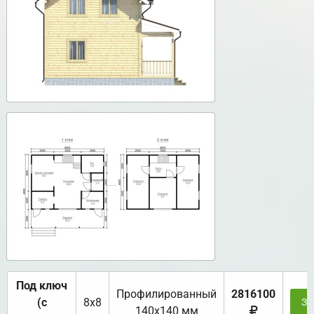
Под ключ
Профилированный
2816100
(с
8х8
За
140х140 мм