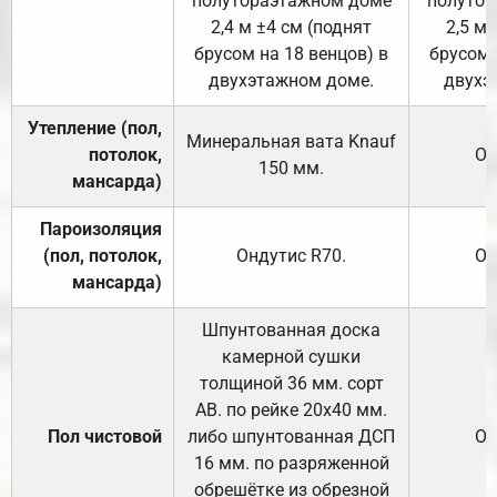
полутораэтажном доме
полутор
2,4 м ±4 см (поднят
2,5 м 
брусом на 18 венцов) в
брусом 
двухэтажном доме.
двухэ
Утепление (пол,
Минеральная вата
Knauf
потолок,
От
150
мм.
мансарда)
Пароизоляция
(пол, потолок,
Ондутис
R70
.
От
мансарда)
Шпунтованная доска
камерной сушки
толщиной 36 мм. сорт
АВ. по рейке 20х40 мм.
Пол чистовой
либо шпунтованная ДСП
От
16 мм. по разряженной
обрешётке из обрезной