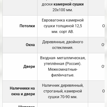
доски
камерной сушки
20х100 мм.
Евровагонка камерной
Потолки
сушки толщиной 12,5
От
мм. сорт АВ.
Деревянные, двойного
Окна
От
остекления.
Входная- металлическая,
утеплённая (Россия).
Двери
От
Межкомнатные-
филёнчатые.
Наличник деревянный,
Наличники на
строганый, камерной
От
окна и двери
сушки 70-90 мм.