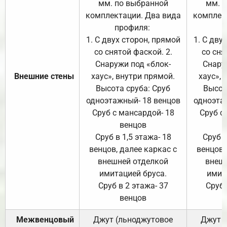
мм. по выбранной
мм. 
комплектации. Два вида
комплек
профиля:
п
1. С двух сторон, прямой
1. С дву
со снятой фаской. 2.
со сня
Снаружи под «блок-
Снару
Внешние стены
хаус», внутри прямой.
хаус», 
Высота сруба: Сруб
Высот
одноэтажный- 18 венцов
одноэта
Сруб с мансардой- 18
Сруб с
венцов
Сруб в 1,5 этажа- 18
Сруб в
венцов, далее каркас с
венцов,
внешней отделкой
внеш
имитацией бруса.
имит
Сруб в 2 этажа- 37
Сруб 
венцов
Межвенцовый
Джут (льноджутовое
Джут 