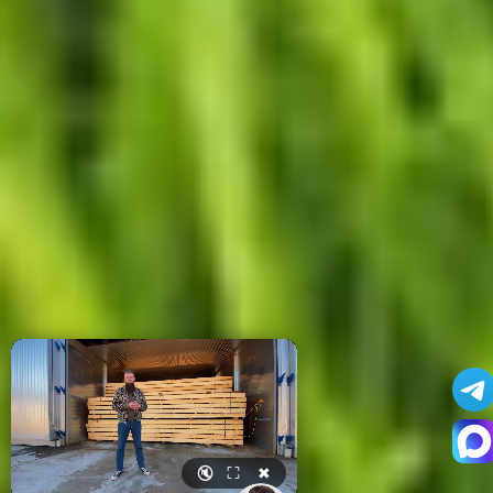
🔇
⛶
✖