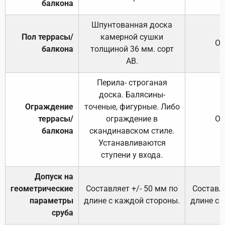
балкона
Шпунтованная доска
Пол террасы/
камерной сушки
От
балкона
толщиной 36 мм. сорт
АВ.
Перила- строганая
доска. Балясины-
Ограждение
точеные, фигурные. Либо
террасы/
ограждение в
От
балкона
скандинавском стиле.
Устанавливаются
ступени у входа.
Допуск на
геометрические
Составляет +/- 50 мм по
Составля
параметры
длине с каждой стороны.
длине с 
сруба