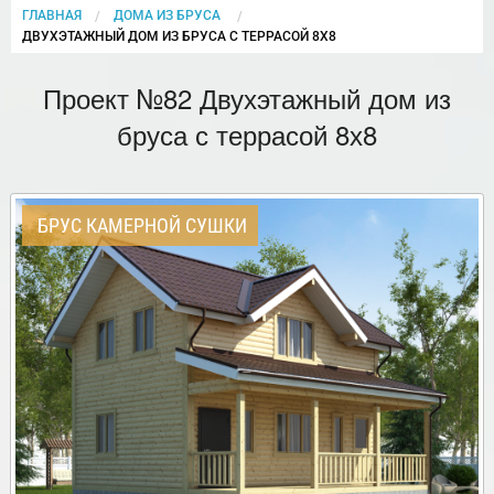
ГЛАВНАЯ
ДОМА ИЗ БРУСА
CURRENT:
ДВУХЭТАЖНЫЙ ДОМ ИЗ БРУСА С ТЕРРАСОЙ 8Х8
Проект №82 Двухэтажный дом из
бруса с террасой 8х8
БРУС КАМЕРНОЙ СУШКИ