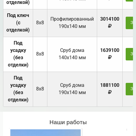
отделкой)
Под ключ
Профилированный
3014100
(с
8х8
За
190х140 мм
отделкой)
Под
усадку
Cруб дома
1639100
8х8
За
(без
140х140 мм
отделки)
Под
усадку
Cруб дома
1881100
8х8
За
(без
190х140 мм
отделки)
Наши работы