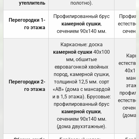
утеплитель
полотно).
п
Профилированный брус
Профили
Перегородки 1-
камерной сушки
,
естестве
го этажа
сечением 90х140 мм.
сечени
Каркасные: доска
камерной сушки
40х100
Карк
мм, обшитые
естеств
евровагонкой хвойных
40х10
пород, камерной сушки,
манса
Перегородки 2-
толщиной 12,5 мм. сорт
этажа
го этажа
«АВ» (дома с мансардой
профили
и в 1,5 этажа). Брусовые:
естестве
профилированный брус
сечени
камерной сушки
,
(дома 
сечением 90х140 мм.
(дома двухэтажные).