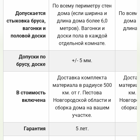
По всему периметру стен
Допускается
дома (если ширина и
По всему
стыковка бруса,
длина дома более 6,0
дома (
вагонки и
метров). Вагонки и
длина 
половой доски
доски пола в каждой
отдельной комнате.
Допуски по
+/- 5 мм.
брусу, доске
Доставка комплекта
Достав
материала в радиусе 500
материал
В стоимость
км. от г. Пестова
км. 
включена
Новгородской области и
Новгоро
сборка дома на вашем
сборка
участке.
Гарантия
5 лет.