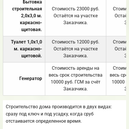
Бытовка
строительная
Стоимость 23000 руб.
Стоимо
2,0х3,0 м.
Остаётся на участке
Остаёт
каркасно-
Заказчика.
З
щитовая.
Туалет 1,0х1,0
Стоимость 12000 руб.
Стоимо
м. каркасно-
Остаётся на участке
Остаёт
щитовой.
Заказчика.
З
Стоимость аренды на
Стоимо
весь срок строительства
весь сро
Генератор
10000 руб. ГСМ за счёт
10000 р
Заказчика.
З
Строительство дома производится в двух видах:
сразу под ключ и под усадку, когда сруб
отстаивается определенное время.