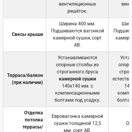
вентиляционных
вент
решёток.
Ширина 400 мм.
Шир
Подшиваются вагонкой
Подшива
Свесы крыши
камерной сушки, сорт
камерн
АВ.
Устанавливаются
Уста
опорные столбы из
опорн
строганного бруса
строг
Терраса/балкон
камерной сушки
естеств
(при наличии)
140х140 мм. с
140
компенсационными
компе
болтами под усадку.
болтам
Отделка
Евровагонка камерной
потолка
сушки толщиной 12,5
От
террасы/
мм. сорт АВ.