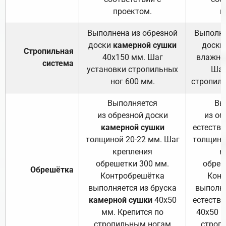
проектом.
п
Выполнена из обрезной
Выполне
доски
камерной сушки
доски
Стропильная
40х150 мм. Шаг
влажно
система
установки стропильных
Шаг
ног 600 мм.
стропиль
Выполняется
Вы
из обрезной доски
из об
камерной сушки
естеств
толщиной 20-22 мм. Шаг
толщино
крепления
к
обрешетки 300 мм.
обреш
Обрешётка
Контробрешётка
Конт
выполняется из бруска
выполня
камерной сушки
40х50
естеств
мм. Крепится по
40х50 м
стропильным ногам
строп