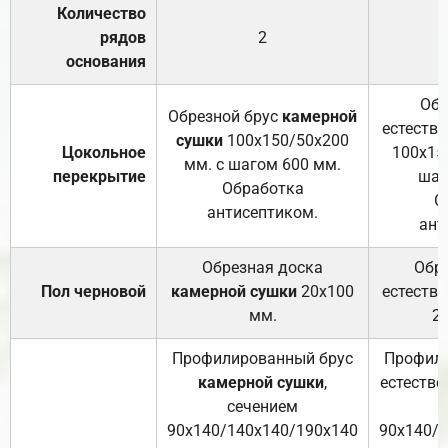
Количество
рядов
2
основания
Обр
Обрезной брус
камерной
естеств
сушки
100х150/50х200
Цокольное
100х15
мм. с шагом 600 мм.
перекрытие
шаг
Обработка
О
антисептиком.
ант
Обрезная доска
Обр
Пол черновой
камерной сушки
20х100
естеств
мм.
2
Профилированный брус
Профили
камерной сушки
,
естестве
сечением
с
90х140/140х140/190х140
90х140/