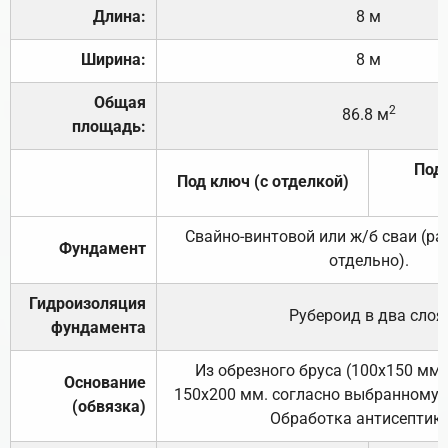
Длина:
8 м
Ширина:
8 м
Общая
2
86.8 м
площадь:
Под 
Под ключ (с отделкой)
Свайно-винтовой или ж/б сваи (р
Фундамент
отдельно).
Гидроизоляция
Рубероид в два слоя
фундамента
Из обрезного бруса (100х150 мм.
Основание
150х200 мм. согласно выбранному с
(обвязка)
Обработка антисептик