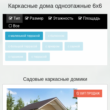
Каркасные дома одноэтажные 6х6
Тип
Размер
Этажность
Площадь
Все
с маленькой террасой
с балконом
с большой террасой
с эркером
с сауной
с гаражом
с террасой
Садовые каркасные домики
ХИТ ПРОДАЖ