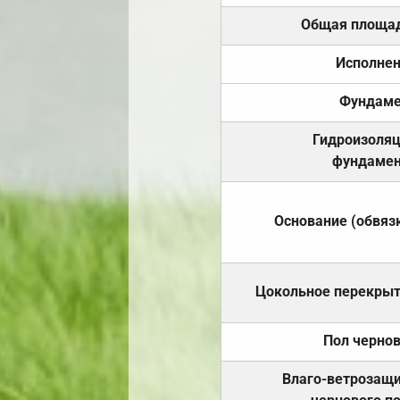
Общая площа
Исполне
Фундаме
Гидроизоля
фундамен
Основание (обвяз
Цокольное перекры
Пол черно
Влаго-ветрозащ