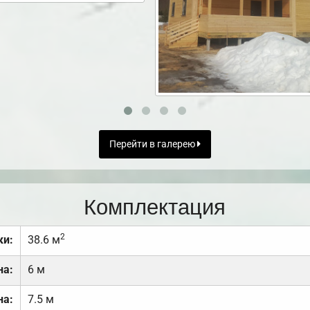
Перейти в галерею
Комплектация
2
ки:
38.6 м
на:
6 м
на:
7.5 м