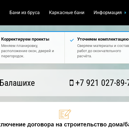
а
Бани из бруса
Каркасные бани
Информация
Корректируем проекты
Уточняем комплектацию
Меняем планировку,
Сверяем материалы и состав
расположение окон, дверей и
работ до окончательного
перегородок.
расчёта.
 Балашихе
+7 921 027-89-