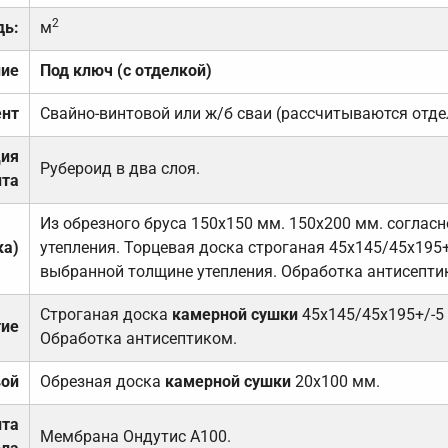
2
дь:
м
ние
Под ключ (с отделкой)
нт
Свайно-винтовой или ж/б сваи (рассчитываются отде
ция
Рубероид в два слоя.
та
Из обрезного бруса 150х150 мм. 150х200 мм. соглас
ка)
утепления. Торцевая доска строганая 45х145/45х195+
выбранной толщине утепления. Обработка антисепти
Строганая доска
камерной сушки
45х145/45х195+/-5
тие
Обработка антисептиком.
вой
Обрезная доска
камерной сушки
20х100 мм.
ита
Мембрана Ондутис А100.