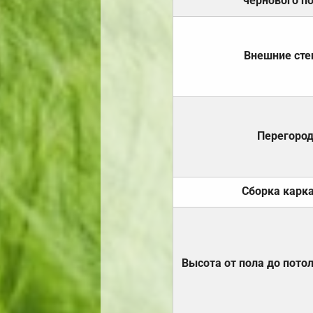
чернового п
Внешние ст
Перегоро
Сборка карк
Высота от пола до пото