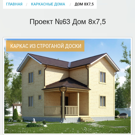
ГЛАВНАЯ
КАРКАСНЫЕ ДОМА
CURRENT:
ДОМ 8Х7,5
Проект №63 Дом 8х7,5
КАРКАС ИЗ СТРОГАНОЙ ДОСКИ