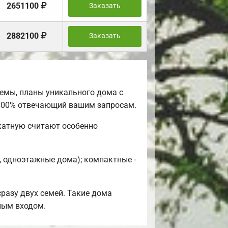
2651100
Заказать
2882100
Заказать
емы, планы уникального дома с
 100% отвечающий вашим запросам.
катную считают особенно
, одноэтажные дома); компактные -
разу двух семей. Такие дома
ным входом.