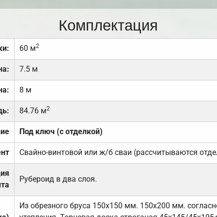
Комплектация
2
ки:
60 м
на:
7.5 м
на:
8 м
2
дь:
84.76 м
ние
Под ключ (с отделкой)
нт
Свайно-винтовой или ж/б сваи (рассчитываются отде
ция
Рубероид в два слоя.
та
Из обрезного бруса 150х150 мм. 150х200 мм. соглас