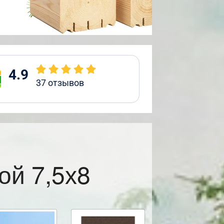
4.9
37
отзывов
ой 7,5х8