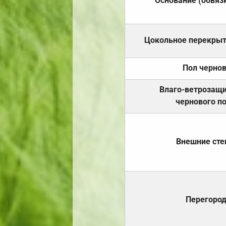
Основание (обвяз
Цокольное перекры
Пол черно
Влаго-ветрозащ
чернового п
Внешние ст
Перегоро