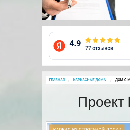
4.9
77
отзывов
ГЛАВНАЯ
КАРКАСНЫЕ ДОМА
CURRENT
ДОМ С М
Проект 
КАРКАС ИЗ СТРОГАНОЙ ДОСКИ