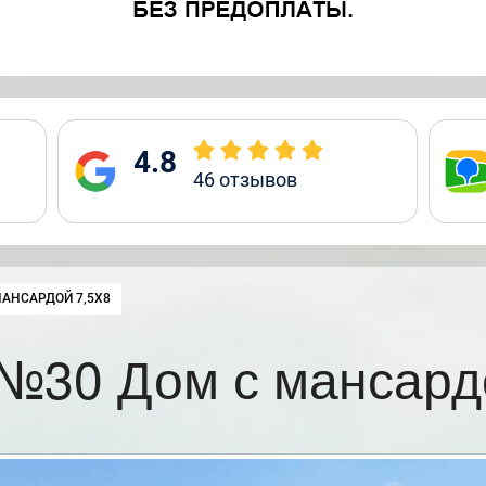
4.8
46
отзывов
:
АНСАРДОЙ 7,5Х8
№30 Дом с мансард