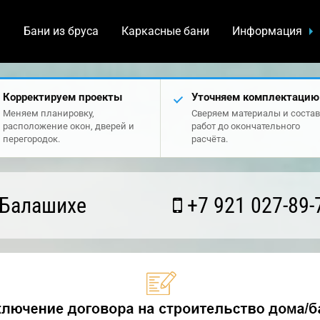
а
Бани из бруса
Каркасные бани
Информация
Корректируем проекты
Уточняем комплектацию
Меняем планировку,
Сверяем материалы и состав
расположение окон, дверей и
работ до окончательного
перегородок.
расчёта.
 Балашихе
+7 921 027-89-