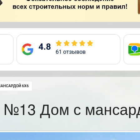
4.8
61
отзывов
:
МАНСАРДОЙ 6Х6
 №13 Дом с мансар