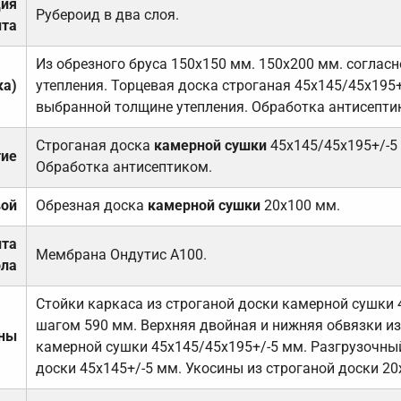
ция
Рубероид в два слоя.
та
Из обрезного бруса 150х150 мм. 150х200 мм. соглас
ка)
утепления. Торцевая доска строганая 45х145/45х195+
выбранной толщине утепления. Обработка антисепти
Строганая доска
камерной сушки
45х145/45х195+/-5
тие
Обработка антисептиком.
вой
Обрезная доска
камерной сушки
20х100 мм.
ита
Мембрана Ондутис А100.
ола
Стойки каркаса из строганой доски камерной сушки 
шагом 590 мм. Верхняя двойная и нижняя обвязки из
ены
камерной сушки 45х145/45х195+/-5 мм. Разгрузочный
доски 45х145+/-5 мм. Укосины из строганой доски 20