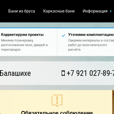
а
Бани из бруса
Каркасные бани
Информация
Корректируем проекты
Уточняем комплектацию
Меняем планировку,
Сверяем материалы и состав
расположение окон, дверей и
работ до окончательного
перегородок.
расчёта.
 Балашихе
+7 921 027-89-