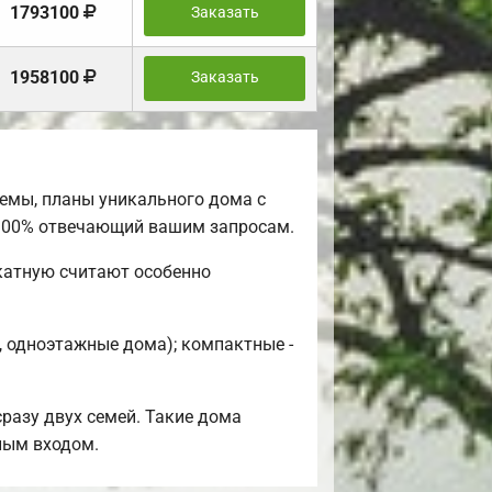
1793100
Заказать
1958100
Заказать
емы, планы уникального дома с
 100% отвечающий вашим запросам.
катную считают особенно
, одноэтажные дома); компактные -
разу двух семей. Такие дома
ным входом.