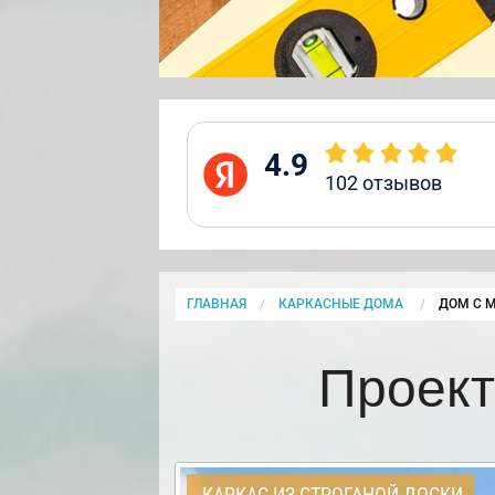
4.9
102
отзывов
ГЛАВНАЯ
КАРКАСНЫЕ ДОМА
CURRENT
ДОМ С 
Проект
КАРКАС ИЗ СТРОГАНОЙ ДОСКИ