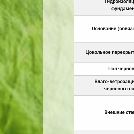
Гидроизоля
фундамен
Основание (обвяз
Цокольное перекры
Пол черно
Влаго-ветрозащ
чернового п
Внешние ст