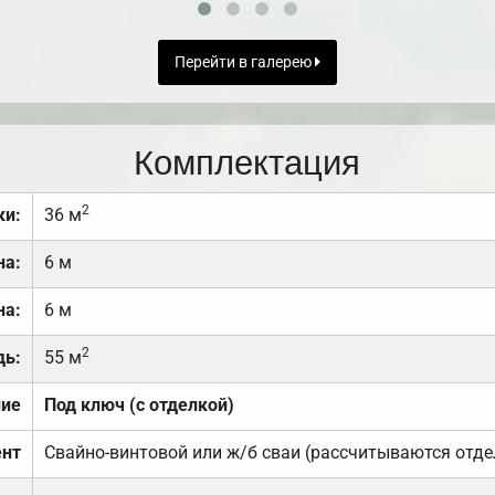
Перейти в галерею
Комплектация
2
ки:
36 м
на:
6 м
на:
6 м
2
дь:
55 м
ние
Под ключ (с отделкой)
нт
Свайно-винтовой или ж/б сваи (рассчитываются отде