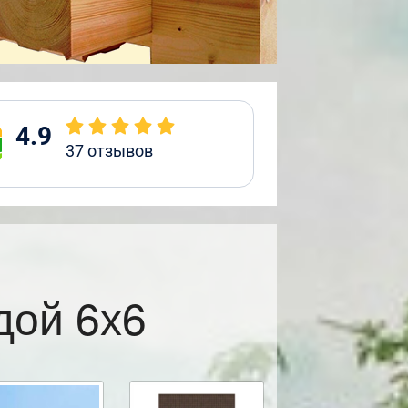
4.9
37
отзывов
дой 6х6