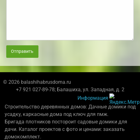
Отправить
© 2026 balashihabrusdoma.ru
+7 921 027-89-78; Балашиха, ул. Западная, д. 2
Информация
Строительство деревянных домов: Дачные домики под
усадку, каркасные дома под ключ для пмж.
Бригада плотников постороит садовые домики для
дачи. Каталог проектов с фото и ценами: заказать
домокомплект.