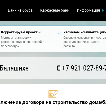
а
Бани из бруса
Каркасные бани
Информация
Корректируем проекты
Уточняем комплектацию
Меняем планировку,
Сверяем материалы и состав
расположение окон, дверей и
работ до окончательного
перегородок.
расчёта.
 Балашихе
+7 921 027-89-