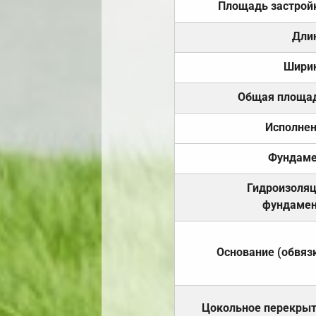
Площадь застрой
Дли
Шири
Общая площа
Исполне
Фундаме
Гидроизоля
фундамен
Основание (обвяз
Цокольное перекры