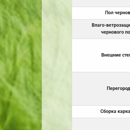
Пол черно
Влаго-ветрозащ
чернового п
Внешние ст
Перегоро
Сборка карк