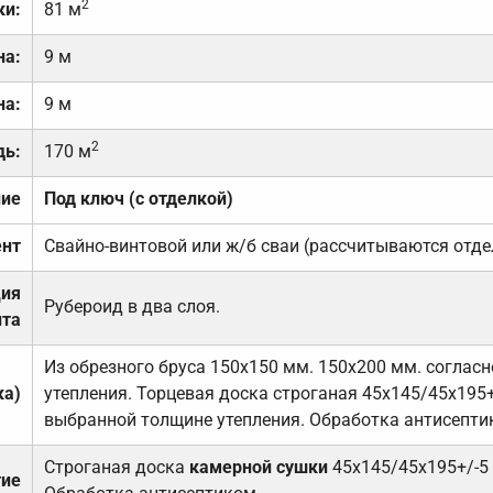
2
ки:
81 м
на:
9 м
на:
9 м
2
дь:
170 м
ние
Под ключ (с отделкой)
нт
Свайно-винтовой или ж/б сваи (рассчитываются отде
ция
Рубероид в два слоя.
та
Из обрезного бруса 150х150 мм. 150х200 мм. соглас
ка)
утепления. Торцевая доска строганая 45х145/45х195+
выбранной толщине утепления. Обработка антисепти
Строганая доска
камерной сушки
45х145/45х195+/-5
тие