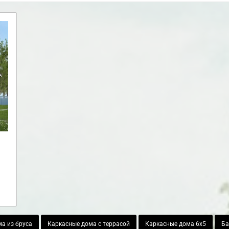
а из бруса
Каркасные дома с террасой
Каркасные дома 6х5
Ба