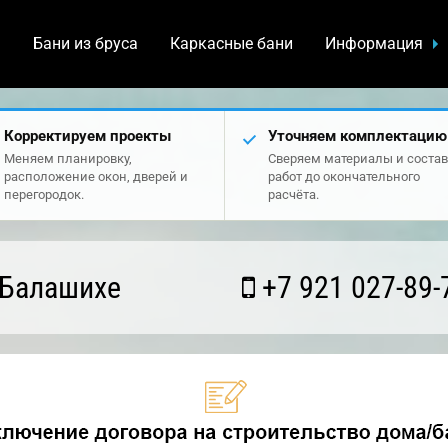
а
Бани из бруса
Каркасные бани
Информация
Корректируем проекты
Уточняем комплектацию
Меняем планировку,
Сверяем материалы и состав
расположение окон, дверей и
работ до окончательного
перегородок.
расчёта.
 Балашихе
+7 921 027-89-