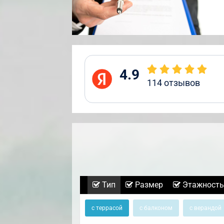
4.9
114
отзывов
Тип
Размер
Этажность
с террасой
с балконом
с верандой