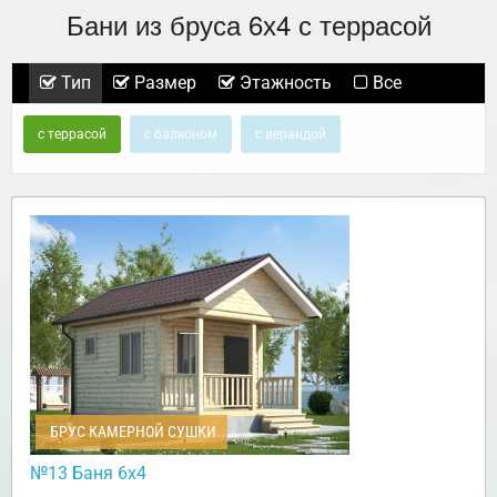
Бани из бруса 6х4 с террасой
Тип
Размер
Этажность
Все
с террасой
с балконом
с верандой
БРУС КАМЕРНОЙ СУШКИ
№13 Баня 6х4