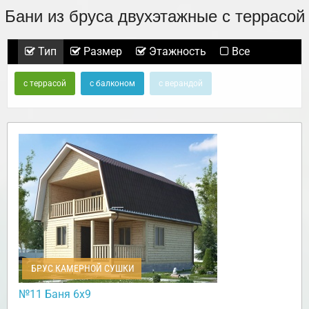
Бани из бруса двухэтажные с террасой
Тип
Размер
Этажность
Все
с террасой
с балконом
с верандой
БРУС КАМЕРНОЙ СУШКИ
№11 Баня 6х9