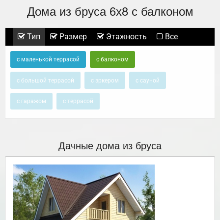
Дома из бруса 6х8 с балконом
Тип
Размер
Этажность
Все
с маленькой террасой
с балконом
с большой террасой
с эркером
с сауной
с гаражом
с террасой
Дачные дома из бруса