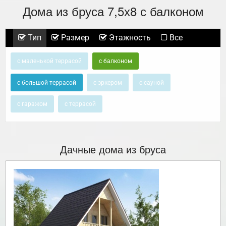
Дома из бруса 7,5х8 с балконом
Тип
Размер
Этажность
Все
с маленькой террасой
с балконом
с большой террасой
с эркером
с сауной
с гаражом
с террасой
Дачные дома из бруса