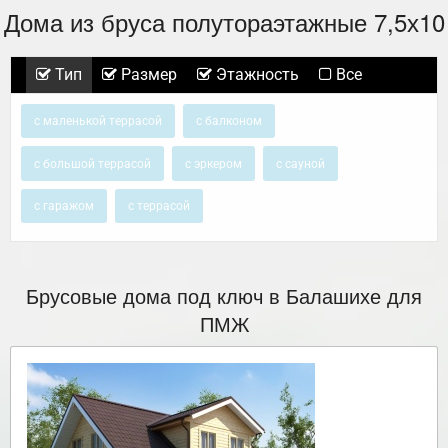
Дома из бруса полутораэтажные 7,5х10
Тип
Размер
Этажность
Все
с маленькой террасой
с балконом
с большой террасой
с эркером
с сауной
с гаражом
с террасой
Брусовые дома под ключ в Балашихе для
ПМЖ