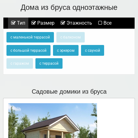
Дома из бруса одноэтажные
Тип
Размер
Этажность
Все
с маленькой террасой
с балконом
с большой террасой
с эркером
с сауной
с гаражом
с террасой
Садовые домики из бруса