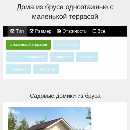
Дома из бруса одноэтажные с
маленькой террасой
Тип
Размер
Этажность
Все
с маленькой террасой
с балконом
с большой террасой
с эркером
с сауной
с гаражом
с террасой
Садовые домики из бруса