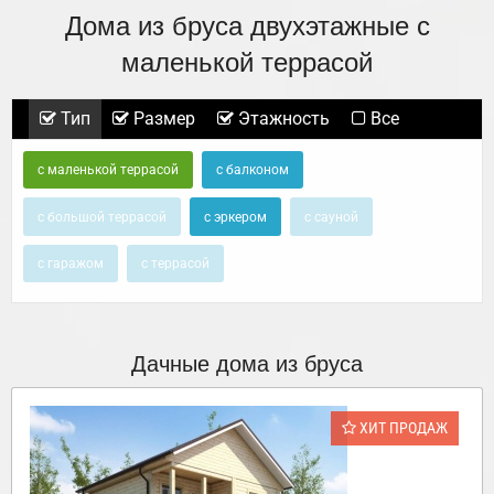
Дома из бруса двухэтажные с
маленькой террасой
Тип
Размер
Этажность
Все
с маленькой террасой
с балконом
с большой террасой
с эркером
с сауной
с гаражом
с террасой
Дачные дома из бруса
ХИТ ПРОДАЖ