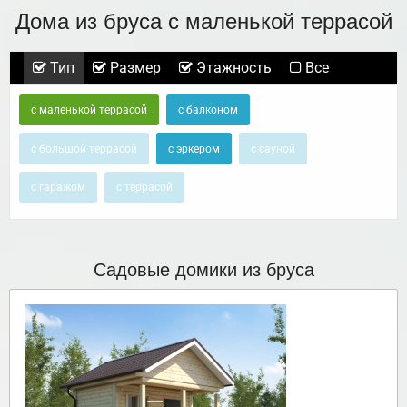
Дома из бруса с маленькой террасой
Тип
Размер
Этажность
Все
с маленькой террасой
с балконом
с большой террасой
с эркером
с сауной
с гаражом
с террасой
Садовые домики из бруса