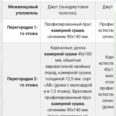
Межвенцовый
Джут (льноджутовое
Джут 
утеплитель
полотно).
п
Профилированный брус
Профили
Перегородки 1-
камерной сушки
,
естестве
го этажа
сечением 90х140 мм.
сечени
Каркасные: доска
камерной сушки
40х100
Карк
мм, обшитые
естеств
евровагонкой хвойных
40х10
пород, камерной сушки,
манса
Перегородки 2-
толщиной 12,5 мм. сорт
этажа
го этажа
«АВ» (дома с мансардой
профили
и в 1,5 этажа). Брусовые:
естестве
профилированный брус
сечени
камерной сушки
,
(дома 
сечением 90х140 мм.