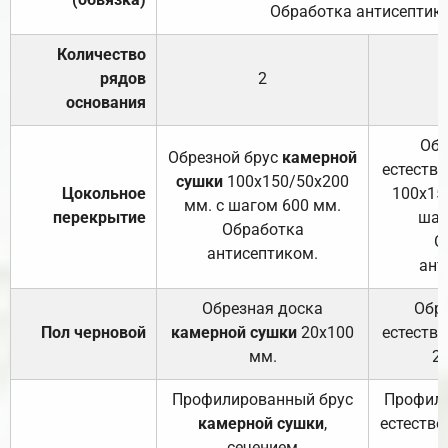
Обработка антисептик
Количество
рядов
2
основания
Обр
Обрезной брус
камерной
естеств
сушки
100х150/50х200
Цокольное
100х15
мм. с шагом 600 мм.
перекрытие
шаг
Обработка
О
антисептиком.
ант
Обрезная доска
Обр
Пол черновой
камерной сушки
20х100
естеств
мм.
2
Профилированный брус
Профили
камерной сушки
,
естестве
сечением
с