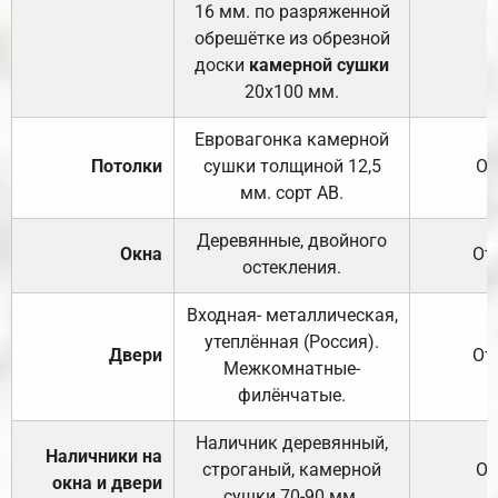
16 мм. по разряженной
обрешётке из обрезной
доски
камерной сушки
20х100 мм.
Евровагонка камерной
Потолки
сушки толщиной 12,5
От
мм. сорт АВ.
Деревянные, двойного
Окна
От
остекления.
Входная- металлическая,
утеплённая (Россия).
Двери
От
Межкомнатные-
филёнчатые.
Наличник деревянный,
Наличники на
строганый, камерной
От
окна и двери
сушки 70-90 мм.