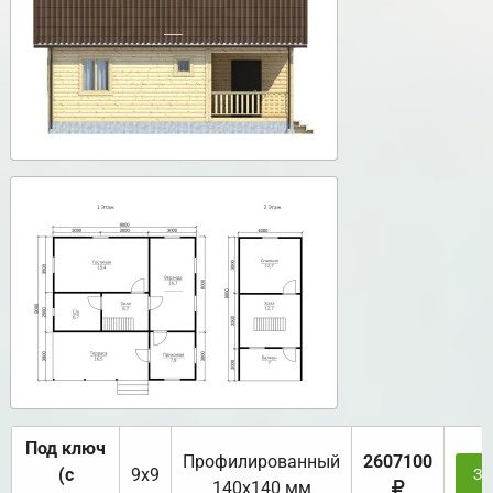
Под ключ
Профилированный
2607100
(с
9х9
За
140х140 мм