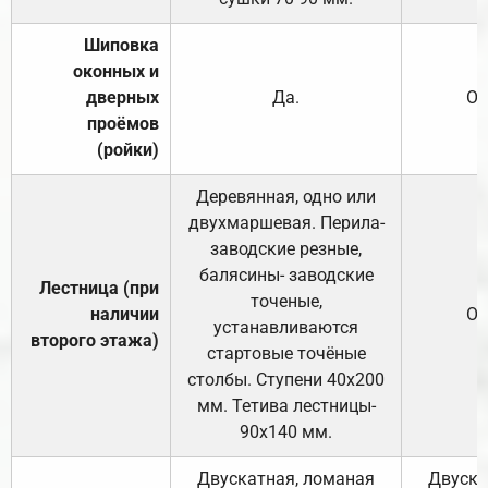
Шиповка
оконных и
дверных
Да.
От
проёмов
(ройки)
Деревянная, одно или
двухмаршевая. Перила-
заводские резные,
балясины- заводские
Лестница (при
точеные,
наличии
От
устанавливаются
второго этажа)
стартовые точёные
столбы. Ступени 40х200
мм. Тетива лестницы-
90х140 мм.
Двускатная, ломаная
Двуска