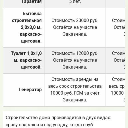
Гарантия
5 лет.
Бытовка
строительная
Стоимость 23000 руб.
Стоимо
2,0х3,0 м.
Остаётся на участке
Остаёт
каркасно-
Заказчика.
З
щитовая.
Туалет 1,0х1,0
Стоимость 12000 руб.
Стоимо
м. каркасно-
Остаётся на участке
Остаёт
щитовой.
Заказчика.
З
Стоимость аренды на
Стоимо
весь срок строительства
весь сро
Генератор
10000 руб. ГСМ за счёт
10000 р
Заказчика.
З
Строительство дома производится в двух видах:
сразу под ключ и под усадку, когда сруб