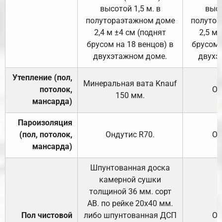
высотой 1,5 м. в
высо
полутораэтажном доме
полутор
2,4 м ±4 см (поднят
2,5 м 
брусом на 18 венцов) в
брусом 
двухэтажном доме.
двухэ
Утепление (пол,
Минеральная вата
Knauf
потолок,
От
150
мм.
мансарда)
Пароизоляция
(пол, потолок,
Ондутис
R70
.
От
мансарда)
Шпунтованная доска
камерной сушки
толщиной 36 мм. сорт
АВ. по рейке 20х40 мм.
Пол чистовой
либо шпунтованная ДСП
От