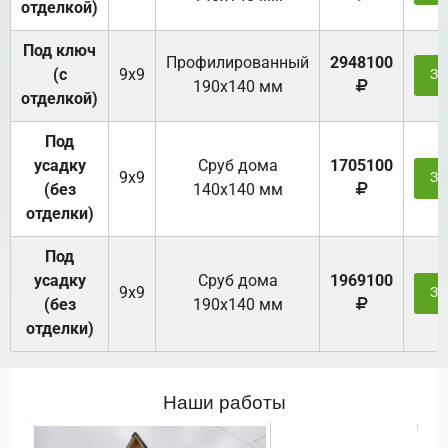
отделкой)
Под ключ
Профилированный
2948100
(с
9х9
За
190х140 мм
отделкой)
Под
усадку
Cруб дома
1705100
9х9
За
(без
140х140 мм
отделки)
Под
усадку
Cруб дома
1969100
9х9
За
(без
190х140 мм
отделки)
Наши работы