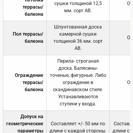
сушки толщиной 12,5
От
террасы/
мм. сорт АВ.
балкона
Шпунтованная доска
Пол террасы/
камерной сушки
От
балкона
толщиной 36 мм. сорт
АВ.
Перила- строганая
доска. Балясины-
Ограждение
точеные, фигурные. Либо
террасы/
ограждение в
От
балкона
скандинавском стиле.
Устанавливаются
ступени у входа.
Допуск на
геометрические
Составляет +/- 50 мм по
Составля
параметры
длине с каждой стороны.
длине с 