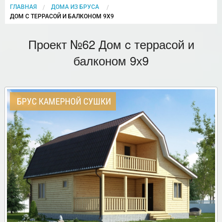
ГЛАВНАЯ
ДОМА ИЗ БРУСА
CURRENT:
ДОМ C ТЕРРАСОЙ И БАЛКОНОМ 9Х9
Проект №62 Дом c террасой и
балконом 9х9
БРУС КАМЕРНОЙ СУШКИ