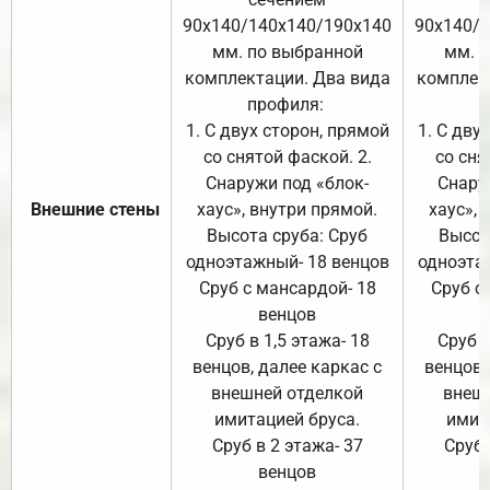
90х140/140х140/190х140
90х140/
мм. по выбранной
мм. 
комплектации. Два вида
комплек
профиля:
п
1. С двух сторон, прямой
1. С дву
со снятой фаской. 2.
со сня
Снаружи под «блок-
Снару
Внешние стены
хаус», внутри прямой.
хаус», 
Высота сруба: Сруб
Высот
одноэтажный- 18 венцов
одноэта
Сруб с мансардой- 18
Сруб с
венцов
Сруб в 1,5 этажа- 18
Сруб в
венцов, далее каркас с
венцов,
внешней отделкой
внеш
имитацией бруса.
имит
Сруб в 2 этажа- 37
Сруб 
венцов