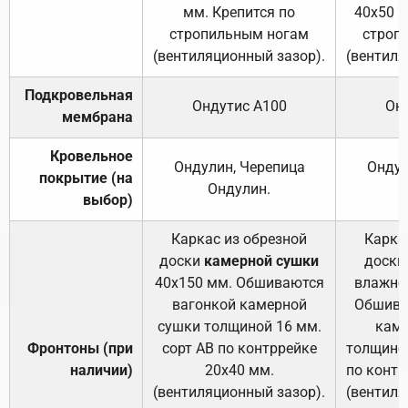
мм. Крепится по
40х50 м
стропильным ногам
строп
(вентиляционный зазор).
(вентиля
Подкровельная
Ондутис А100
Он
мембрана
Кровельное
Ондулин, Черепица
Ондул
покрытие (на
Ондулин.
выбор)
Каркас из обрезной
Карка
доски
камерной сушки
доски
40х150 мм. Обшиваются
влажно
вагонкой камерной
Обшива
сушки толщиной 16 мм.
каме
Фронтоны (при
сорт АВ по контррейке
толщиной
наличии)
20х40 мм.
по контр
(вентиляционный зазор).
(вентиля