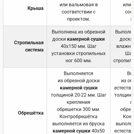
или вальмовая в
или 
Крыша
соответствии с
соо
проектом.
п
Выполнена из обрезной
Выполне
доски
камерной сушки
доски
Стропильная
40х150 мм. Шаг
влажно
система
установки стропильных
Шаг
ног 600 мм.
стропиль
Выполняется
Вы
из обрезной доски
из об
камерной сушки
естеств
толщиной 20-22 мм. Шаг
толщино
крепления
к
обрешетки 300 мм.
обреш
Обрешётка
Контробрешётка
Конт
выполняется из бруска
выполня
камерной сушки
40х50
естеств