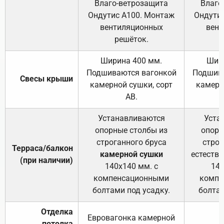
Влаго-ветрозащита
Влаго
Ондутис А100. Монтаж
Ондути
вентиляционных
вент
решёток.
Ширина 400 мм.
Шир
Подшиваются вагонкой
Подшива
Свесы крыши
камерной сушки, сорт
камерн
АВ.
Устанавливаются
Уста
опорные столбы из
опорн
строганного бруса
строг
Терраса/балкон
камерной сушки
естеств
(при наличии)
140х140 мм. с
140
компенсационными
компе
болтами под усадку.
болтам
Отделка
Евровагонка камерной
потолка