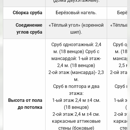
(дома двухэтажные).
Сборка сруба
Берёзовый нагель.
Берёз
Соединение
«Тёплый угол» (коренной
«Тёплый 
углов сруба
шип).
Сруб одноэтажный: 2,4
Сруб од
м. (18 венцов) Сруб с
м. (18
мансардой: 1-ый этаж-
мансард
2,4 м. (18 венцов)
2,5 м
2-ой этаж (мансарда)- 2,3
2-ой этаж
м.
Сруб в полтора и два
Сруб в
этажа:
Высота от пола
1-ый этаж 2,4 м ±4 см.
1-ый эт
до потолка
(18 венцов)
(1
2-ой этаж 2,4 м ±4 см.
2-ой эт
каркасные аттиковые
каркас
стены (боковые)
стен