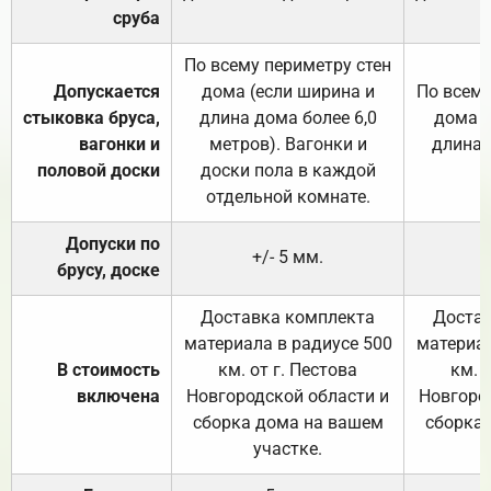
сруба
По всему периметру стен
Допускается
дома (если ширина и
По всему
стыковка бруса,
длина дома более 6,0
дома (
вагонки и
метров). Вагонки и
длина 
половой доски
доски пола в каждой
отдельной комнате.
Допуски по
+/- 5 мм.
брусу, доске
Доставка комплекта
Достав
материала в радиусе 500
материал
В стоимость
км. от г. Пестова
км. 
включена
Новгородской области и
Новгоро
сборка дома на вашем
сборка
участке.