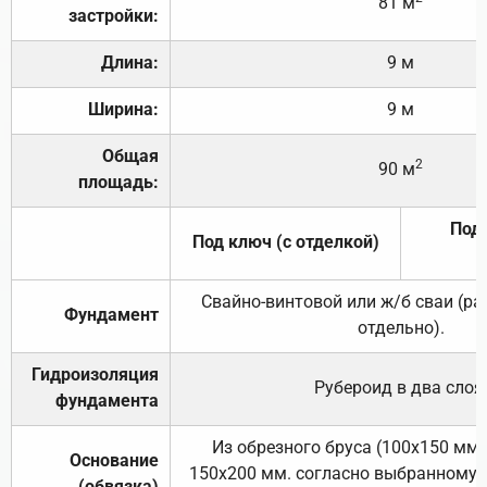
81 м
застройки:
Длина:
9 м
Ширина:
9 м
Общая
2
90 м
площадь:
Под 
Под ключ (с отделкой)
Свайно-винтовой или ж/б сваи (р
Фундамент
отдельно).
Гидроизоляция
Рубероид в два слоя
фундамента
Из обрезного бруса (100х150 мм.
Основание
150х200 мм. согласно выбранному с
(обвязка)