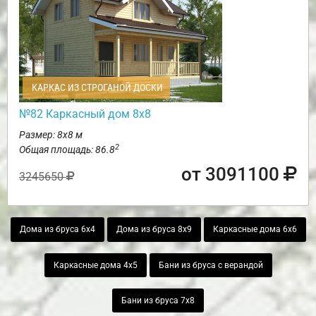
КАРКАС ИЗ СТРОГАНОЙ ДОСКИ
№82 Каркасный дом 8х8
Размер: 8х8 м
2
Общая площадь: 86.8
от 3091100
3245650
Дома из бруса 6х4
Дома из бруса 8х9
Каркасные дома 6х6
Каркасные дома 4х5
Бани из бруса с верандой
Бани из бруса 7х8