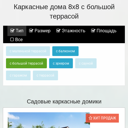
Каркасные дома 8х8 с большой
террасой
Тип
Размер
Этажность
Площадь
Все
с маленькой террасой
с балконом
с большой террасой
с эркером
с сауной
с гаражом
с террасой
Садовые каркасные домики
ХИТ ПРОДАЖ