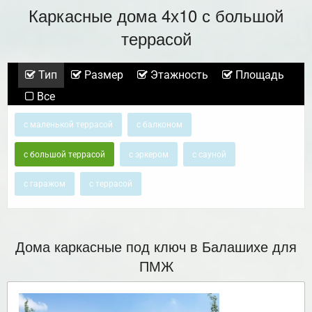
Каркасные дома 4х10 с большой
террасой
Тип
Размер
Этажность
Площадь
Все
с маленькой террасой
с балконом
с большой террасой
с эркером
с сауной
с гаражом
с террасой
Дома каркасные под ключ в Балашихе для
ПМЖ