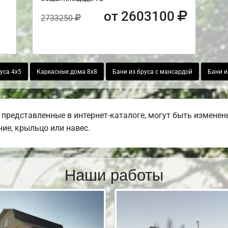
от 2603100
2733250
уса 4х5
Каркасные дома 8х8
Бани из бруса с мансардой
Бани и
представленные в интернет-каталоге, могут быть изменены
ние, крыльцо или навес.
Наши работы