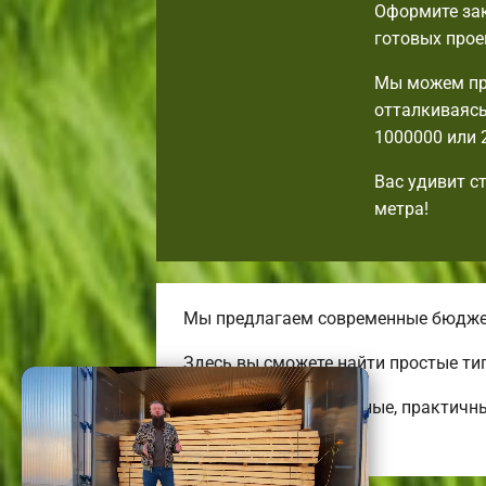
Оформите зак
готовых прое
Мы можем пр
отталкиваясь
1000000 или 
Вас удивит с
метра!
Мы предлагаем современные бюджетн
Здесь вы сможете найти простые ти
Строим привлекательные, практичн
огромных коттеджей.