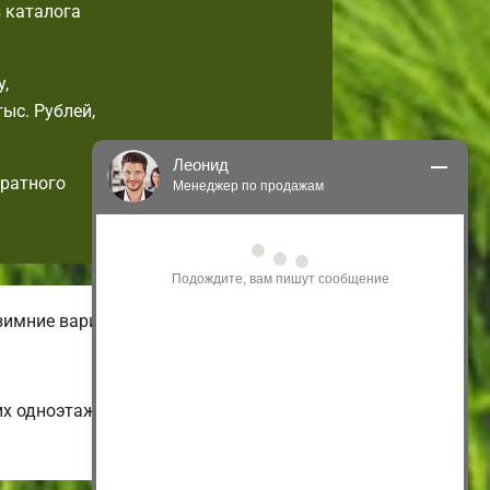
 каталога
,
ыс. Рублей,
Леонид
дратного
Менеджер по продажам
Здравствуйте! Я могу 
проконсультировать Вас по нашим 
акциям и проектам.
Только что
зимние варианты домов.
их одноэтажных и экономных до