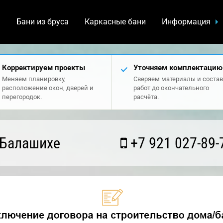
а
Бани из бруса
Каркасные бани
Информация
Корректируем проекты
Уточняем комплектацию
Меняем планировку,
Сверяем материалы и состав
расположение окон, дверей и
работ до окончательного
перегородок.
расчёта.
 Балашихе
+7 921 027-89-