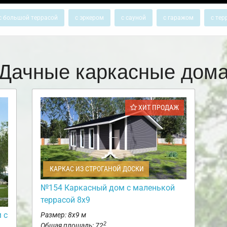
с большой террасой
с эркером
с сауной
с гаражом
с тер
Дачные каркасные дом
ХИТ ПРОДАЖ
КАРКАС ИЗ СТРОГАНОЙ ДОСКИ
№154 Каркасный дом с маленькой
террасой 8х9
 с
Размер: 8х9 м
2
Общая площадь: 72