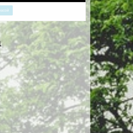
расой
а