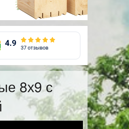
4.9
37
отзывов
ые 8х9 с
й