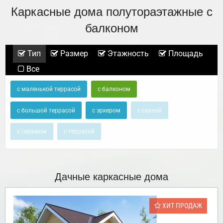
Каркасные дома полутораэтажные с
балконом
Тип
Размер
Этажность
Площадь
Все
с маленькой террасой
с балконом
с большой террасой
с эркером
с сауной
с гаражом
с террасой
Дачные каркасные дома
ХИТ ПРОДАЖ