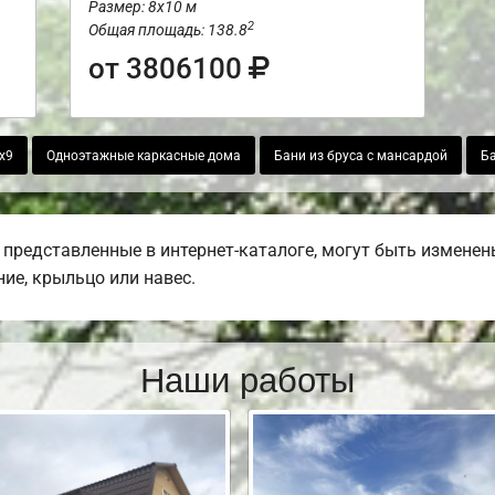
Размер: 8х10 м
2
Общая площадь: 138.8
от 3806100
х9
Одноэтажные каркасные дома
Бани из бруса с мансардой
Ба
представленные в интернет-каталоге, могут быть изменены
ние, крыльцо или навес.
Наши работы