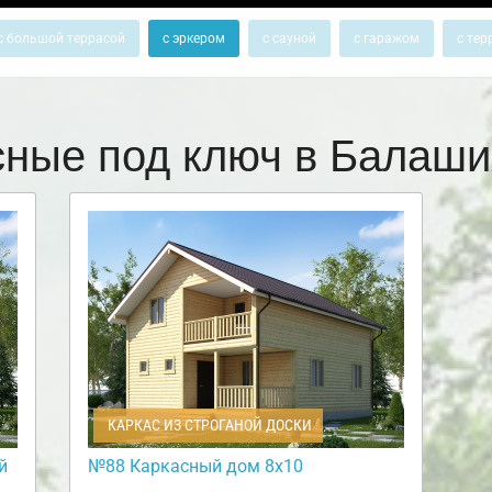
с большой террасой
с эркером
с сауной
с гаражом
с тер
сные под ключ в Балаш
КАРКАС ИЗ СТРОГАНОЙ ДОСКИ
й
№88 Каркасный дом 8х10