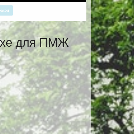
расой
ихе для ПМЖ