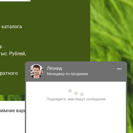
 каталога
,
ыс. Рублей,
Леонид
дратного
Менеджер по продажам
Здравствуйте! Я могу 
проконсультировать Вас по нашим 
акциям и проектам.
Только что
зимние варианты домов.