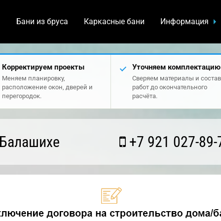
а
Бани из бруса
Каркасные бани
Информация
Корректируем проекты
Уточняем комплектацию
Меняем планировку,
Сверяем материалы и состав
расположение окон, дверей и
работ до окончательного
перегородок.
расчёта.
 Балашихе
+7 921 027-89-