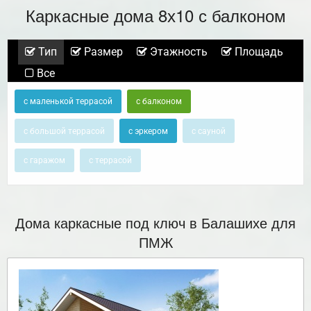
Каркасные дома 8х10 с балконом
Тип
Размер
Этажность
Площадь
Все
с маленькой террасой
с балконом
с большой террасой
с эркером
с сауной
с гаражом
с террасой
Дома каркасные под ключ в Балашихе для
ПМЖ