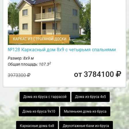
КАРКАС ИЗ СТРОГАНОЙ ДОСКИ
№128 Каркасный дом 8х9 с четырьмя спальнями
Размер: 8х9 м
2
Общая площадь: 107.3
от 3784100
3973300
Дома из бруса с таррасой
Дома из бруса 4х5
Дома из бруса 9х10
Маленькие дома из бруса
Каркасные дома 6х8
Двухэтажные бани из бруса