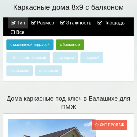
Каркасные дома 8х9 с балконом
Тип
Размер
Этажность
Площадь
Все
с маленькой террасой
с балконом
с большой террасой
с эркером
с сауной
с гаражом
с террасой
Дома каркасные под ключ в Балашихе для
ПМЖ
ХИТ ПРОДАЖ