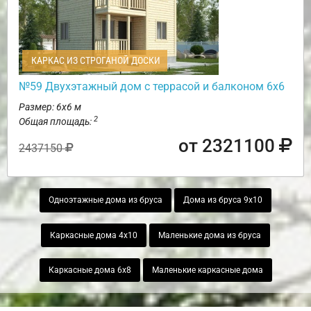
КАРКАС ИЗ СТРОГАНОЙ ДОСКИ
№59 Двухэтажный дом с террасой и балконом 6х6
Размер: 6х6 м
2
Общая площадь:
от 2321100
2437150
Одноэтажные дома из бруса
Дома из бруса 9х10
Каркасные дома 4х10
Маленькие дома из бруса
Каркасные дома 6х8
Маленькие каркасные дома