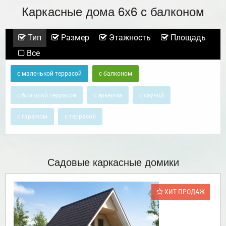
Каркасные дома 6х6 с балконом
Тип
Размер
Этажность
Площадь
Все
с маленькой террасой
с балконом
с большой террасой
с эркером
с сауной
с гаражом
с террасой
Садовые каркасные домики
ХИТ ПРОДАЖ