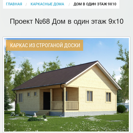
ГЛАВНАЯ
КАРКАСНЫЕ ДОМА
CURRENT:
ДОМ В ОДИН ЭТАЖ 9Х10
Проект №68 Дом в один этаж 9х10
КАРКАС ИЗ СТРОГАНОЙ ДОСКИ