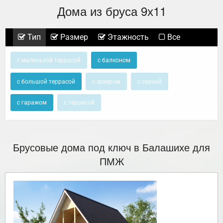
Дома из бруса 9х11
Тип
Размер
Этажность
Все
с маленькой террасой
с балконом
с большой террасой
с эркером
с сауной
с гаражом
с террасой
Брусовые дома под ключ в Балашихе для
ПМЖ