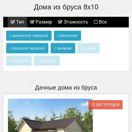
Дома из бруса 8х10
Тип
Размер
Этажность
Все
с маленькой террасой
с балконом
с большой террасой
с эркером
с сауной
с гаражом
с террасой
Дачные дома из бруса
ХИТ ПРОДАЖ