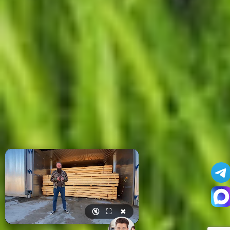
🔇
⛶
✖