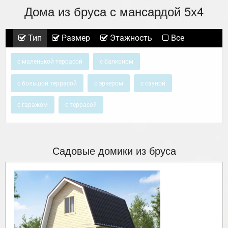
Дома из бруса с мансардой 5х4
Тип
Размер
Этажность
Все
с маленькой террасой
с балконом
с большой террасой
с эркером
с сауной
с гаражом
с террасой
Садовые домики из бруса