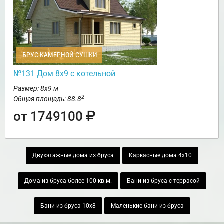
БРУС КАМЕРНОЙ СУШКИ
№131 Дом 8х9 с котельной
Размер: 8х9 м
2
Общая площадь: 88.8
от 1749100
Двухэтажные дома из бруса
Каркасные дома 4х10
Дома из бруса более 100 кв.м.
Бани из бруса с террасой
Бани из бруса 10х8
Маленькие бани из бруса