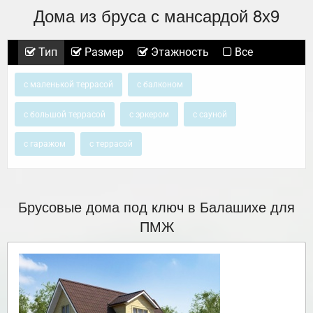
Дома из бруса с мансардой 8х9
Тип
Размер
Этажность
Все
с маленькой террасой
с балконом
с большой террасой
с эркером
с сауной
с гаражом
с террасой
Брусовые дома под ключ в Балашихе для
ПМЖ