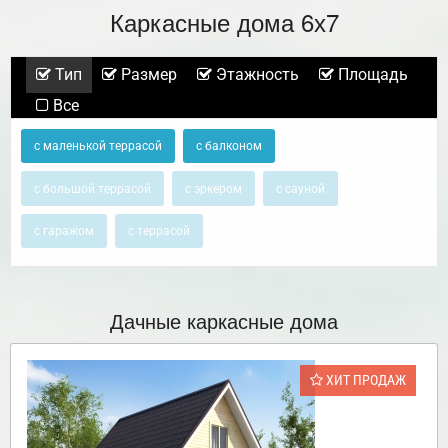
Каркасные дома 6х7
Тип
Размер
Этажность
Площадь
Все
с маленькой террасой
с балконом
с большой террасой
с эркером
с сауной
с гаражом
с террасой
Дачные каркасные дома
ХИТ ПРОДАЖ