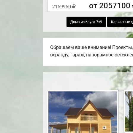
от 2057100
2159950
Дома из бруса 7х9
Каркасные д
Обращаем ваше внимание! Проекты, 
веранду, гараж, панорамное остекле