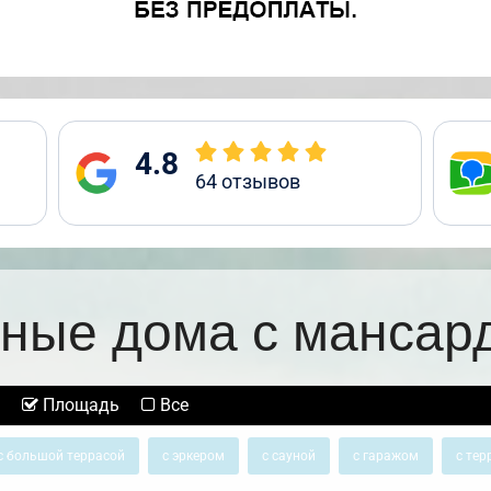
4.8
64
отзывов
ные дома с мансар
Площадь
Все
с большой террасой
с эркером
с сауной
с гаражом
с тер