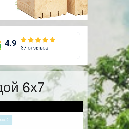
4.9
37
отзывов
дой 6х7
расой