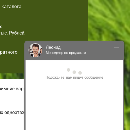
 каталога
,
ыс. Рублей,
Леонид
дратного
Менеджер по продажам
Здравствуйте! Я могу 
проконсультировать Вас по нашим 
акциям и проектам.
Только что
зимние варианты домов.
их одноэтажных и экономных до