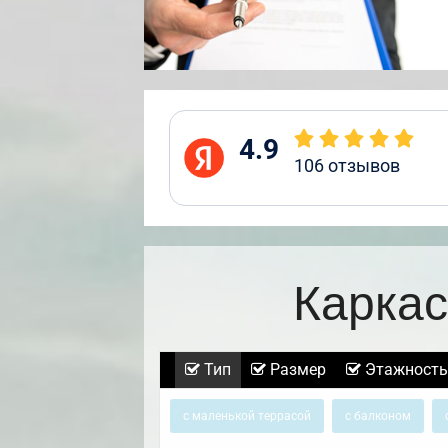
4.9
106
отзывов
Каркас
Тип
Размер
Этажность
с маленькой террасой
с балконом