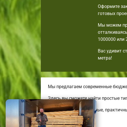
Оформите зак
готовых прое
Мы можем пр
отталкиваясь
1000000 или 
Вас удивит с
метра!
Мы предлагаем современные бюджетн
Здесь вы сможете найти простые ти
Строим привлекательные, практичн
огромных коттеджей.