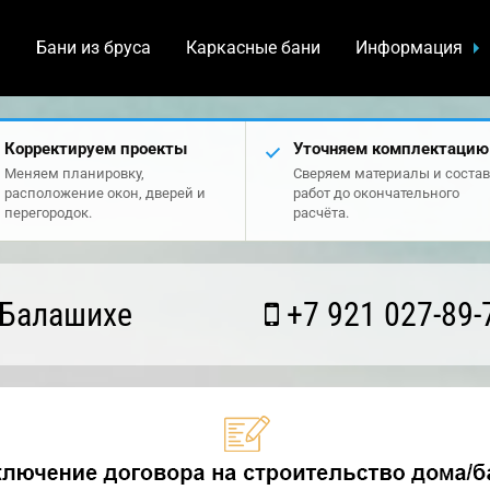
а
Бани из бруса
Каркасные бани
Информация
Корректируем проекты
Уточняем комплектацию
Меняем планировку,
Сверяем материалы и состав
расположение окон, дверей и
работ до окончательного
перегородок.
расчёта.
 Балашихе
+7 921 027-89-