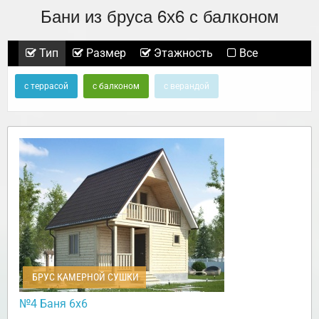
Бани из бруса 6х6 с балконом
Тип
Размер
Этажность
Все
с террасой
с балконом
с верандой
БРУС КАМЕРНОЙ СУШКИ
№4 Баня 6х6